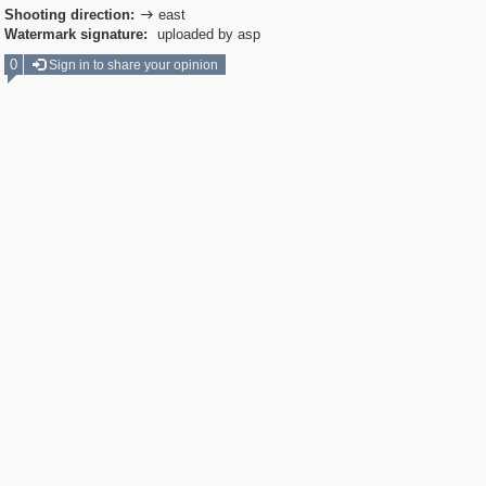
Shooting direction:
east

Watermark signature:
uploaded by asp
0
Sign in to share your opinion