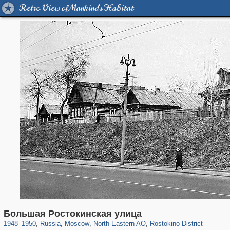
Retro View of Mankind's Habitat
319,779
1,406,144
8,286
24,488
29,243
250
745
18
Большая Ростокинская улица
1948
–
1950
,
Russia
,
Moscow
,
North-Eastern AO
,
Rostokino District