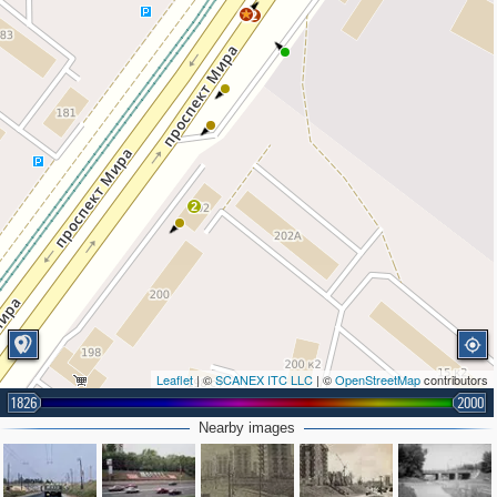
2
2
Leaflet
| ©
SCANEX ITC LLC
| ©
OpenStreetMap
contributors
1826
2000
Nearby images