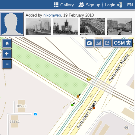
Gallery
Sign up
Login
EN
Added by
nikomweb
, 19 February 2010
OSM
2