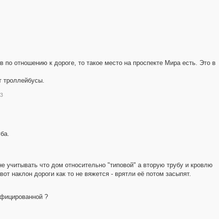
 по отношению к дороге, то такое место на проспекте Мира есть. Это в
т троллейбусы.
03
ба.
не учитывать что дом относительно "типовой" а вторую трубу и кровлю
 вот наклон дороги как то не вяжется - врятли её потом засыпят.
ифицированной ?