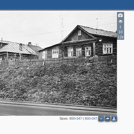
1
10
12k
Sizes:
800×347
|
800×347
W