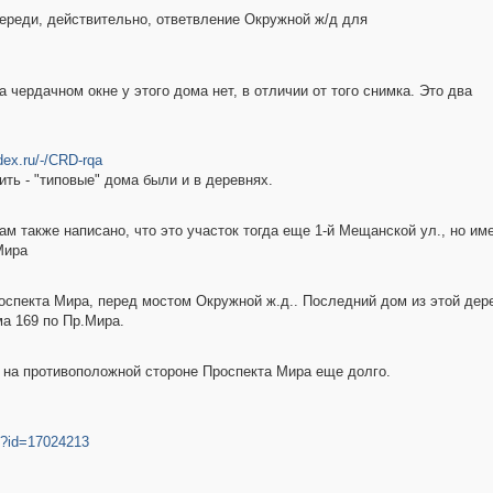
переди, действительно, ответвление Окружной ж/д для
а чердачном окне у этого дома нет, в отличии от того снимка. Это два
dex.ru/-/CRD-rqa
ить - "типовые" дома были и в деревнях.
 там также написано, что это участок тогда еще 1-й Мещанской ул., но им
Мира
спекта Мира, перед мостом Окружной ж.д.. Последний дом из этой деревн
а 169 по Пр.Мира.
ь на противоположной стороне Проспекта Мира еще долго.
ns?id=17024213