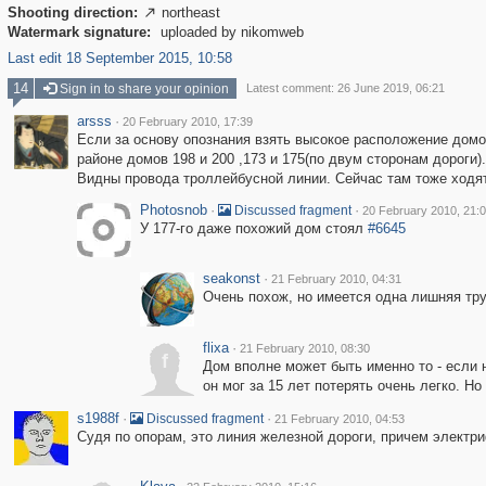
Shooting direction:
northeast

Watermark signature:
uploaded by nikomweb
Last edit 18 September 2015, 10:58
14
Sign in to share your opinion
Latest comment: 26 June 2019, 06:21
arsss
·
20 February 2010, 17:39
Если за основу опознания взять высокое расположение домов
районе домов 198 и 200 ,173 и 175(по двум сторонам дороги).
Видны провода троллейбусной линии. Сейчас там тоже ходя
Photosnob
·
·
Discussed fragment
20 February 2010, 21:
У 177-го даже похожий дом стоял
#6645
seakonst
·
21 February 2010, 04:31
Очень похож, но имеется одна лишняя тру
flixa
·
21 February 2010, 08:30
f
Дом вполне может быть именно то - если 
он мог за 15 лет потерять очень легко. Но
s1988f
·
·
Discussed fragment
21 February 2010, 04:53
Судя по опорам, это линия железной дороги, причем электр