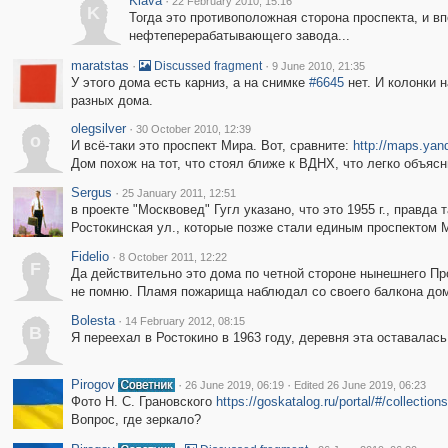
Klava
·
22 February 2010, 15:16
K
Тогда это противоположная сторона проспекта, и в
нефтеперерабатывающего завода...
maratstas
·
·
Discussed fragment
9 June 2010, 21:35
У этого дома есть карниз, а на снимке
#6645
нет. И колонки н
разных дома.
olegsilver
·
30 October 2010, 12:39
o
И всё-таки это проспект Мира. Вот, сравните:
http://maps.yan
Дом похож на тот, что стоял ближе к ВДНХ, что легко объясн
Sergus
·
25 January 2011, 12:51
в проекте "Москвовед" Гугл указано, что это 1955 г., правда
Ростокинская ул., которые позже стали единым проспектом 
Fidelio
·
8 October 2011, 12:22
F
Да действительно это дома по четной стороне нынешнего Про
не помню. Пламя пожарища наблюдал со своего балкона дом
Bolesta
·
14 February 2012, 08:15
B
Я переехал в Ростокино в 1963 году, деревня эта оставалас
Pirogov
·
·
26 June 2019, 06:19
Edited 26 June 2019, 06:23
Фото Н. С. Грановского
https://goskatalog.ru/portal/#/collectio
Вопрос, где зеркало?