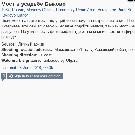
96,615
1,407,325
1,691
29,248
1,694
43
254
28
Мост в усадьбе Быково
126
21
1967
,
Russia
,
Moscow Oblast
,
Ramensky Urban Area
,
Vereyskoe Rural Set
Bykovo Manor
Возможно, на фото мост, ведущий через пруд на остров к ротонде. Про
интернете, что сейчас летом к беседке подойти нельзя, так как мост бы
разрушен. Но у меня есть фотография, где эта компания сфотографиро
ротонде.
Source:
Личный архив
Shooting location address:
Московская область, Раменский район, по
Shooting direction:
east

Watermark signature:
uploaded by Olgara
Last edit 25 June 2018, 09:05
0
Sign in to share your opinion