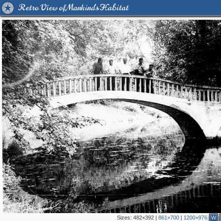
Retro View of Mankind's Habitat
Sizes:
482×392
|
861×700
|
1200×976
W