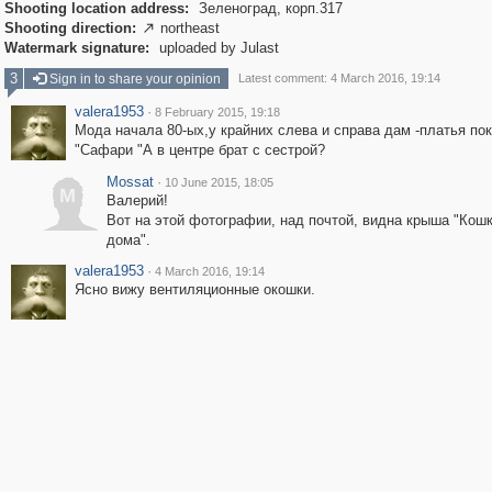
Shooting location address:
Зеленоград, корп.317
Shooting direction:
northeast

Watermark signature:
uploaded by Julast
3
Sign in to share your opinion
Latest comment: 4 March 2016, 19:14
valera1953
·
8 February 2015, 19:18
Мода начала 80-ых,у крайних слева и справа дам -платья по
"Сафари "А в центре брат с сестрой?
Mossat
·
10 June 2015, 18:05
M
Валерий!
Вот на этой фотографии, над почтой, видна крыша "Кош
дома".
valera1953
·
4 March 2016, 19:14
Ясно вижу вентиляционные окошки.