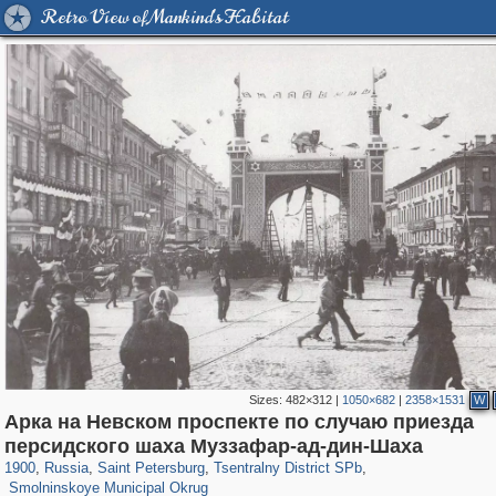
Retro View of Mankind's Habitat
Sizes:
482×312
|
1050×682
|
2358×1531
W
Арка на Невском проспекте по случаю приезда
197,112
1,406,255
5,709
29,243
50,221
1,833
персидского шаха Муззафар-ад-дин-Шаха
7,047
152
1900
,
Russia
,
Saint Petersburg
,
Tsentralny District SPb
,
Smolninskoye Municipal Okrug