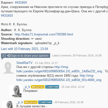
Вариант:
#431604
Арка, сооруженная на Невском проспекте по случаю приезда в Петербу
путешествующего по Европе Муззафар-ад-дин-Шаха. Она же с другой с
#431603
Фото К. К. Буллы.
Author:
К. К. Булла
Source:
http://babs71.livejournal.com/700389.html
Shooting direction:
west

Watermark signature:
uploaded by _p_k
Last edit 10 February 2021, 13:04
3
Sign in to share your opinion
Latest comment: 28 February 2016, 16:38
SteelRatTV
·
24 July 2014, 21:17
S
Она же с другой стороны
http://img-
fotki.yandex.ru/get/6810/89850054.1/0_ed83c_14d5e232_orig
. Т
снимок опубликован 8(21) июля 1900 года.
http://img-
fotki.yandex.ru/get/6832/89850054.1/0_ed83d_6f1c4684_orig
_p_k
·
25 July 2014, 12:10
Поправил
_p_k
·
28 February 2016, 16:38
В лучшем качестве -