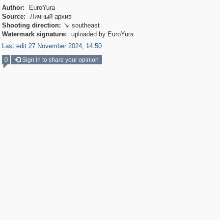
Author:
EuroYura
Source:
Личный архив
Shooting direction:
southeast

Watermark signature:
uploaded by EuroYura
Last edit 27 November 2024, 14:50
0
Sign in to share your opinion