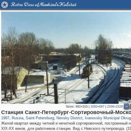
Retro View of Mankind's Habitat
Sizes:
482×315
|
1050×687
|
2336×1528
W
197,295
1,407,714
5,716
29,262
8,612
134
2,464
44
Станция Санкт-Петербург-Сортировочный-Моск
1997
,
Russia
,
Saint Petersburg
,
Nevsky District
,
Ivanovsky Municipal Okrug
Жилой квартал между четной и нечетной сортировочной, построенный н
XIX-XX веков, для работников станции. Вид с Невского путепровода. (19