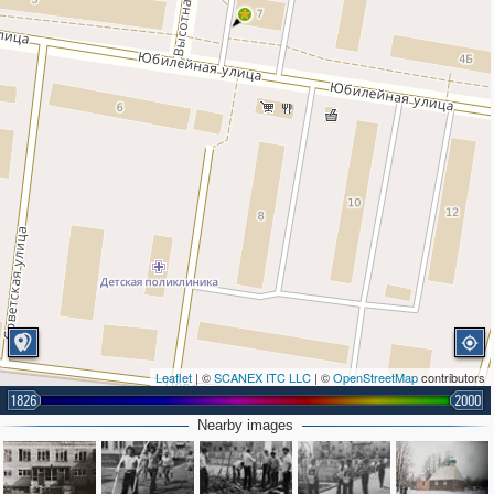
Leaflet
| ©
SCANEX ITC LLC
| ©
OpenStreetMap
contributors
1826
2000
Nearby images