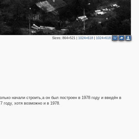
Sizes:
864×521
|
1024×618
|
1024×618
W
лько начали строить,а он был построен в 1978 году и введён в
7 году, хотя возможно и в 1978.