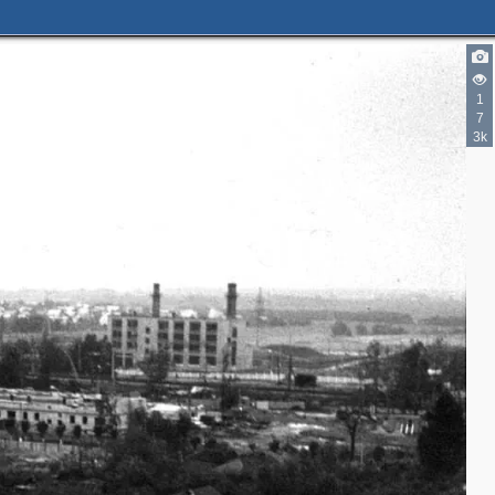
1
7
3k