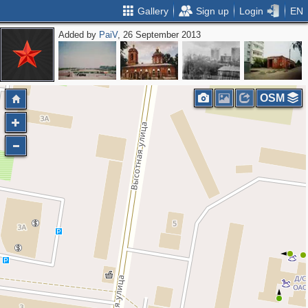
Gallery
Sign up
Login
EN
Added by
PaiV
, 26 September 2013
OSM