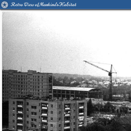
Retro View of Mankind's Habitat