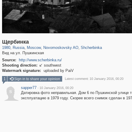
319,882
1,407,363
8,286
29,248
1,223
9
85
Щербинка
1980
,
Russia
,
Moscow
,
Novomoskovsky AO
,
Shcherbinka
Вид на ул. Пушкинская
Source:
http://www.scherbinka.ru/
Shooting direction:
southwest

Watermark signature:
uploaded by PaiV
1
Sign in to share your opinion
Latest comment: 10 January 2016, 00:20
sapper77
·
10 January 2016, 00:20
s
Датировка фото неправильная. Дом 6 по Пушкинской улице то
эксплуатацию в 1979 году. Скорее всего снимок сделан в 197