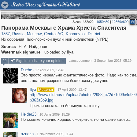
Retro View of Mankind's Habitat
Sizes:
482×22
|
1050×50
|
12569×600
W
319,780
1,406,258
159,978
8,286
29,243
5,916
19,394
722
Панорама Москвы с Храма Христа Спасителя
1867
,
Russia
,
Moscow
,
Central AO
,
Khamovniki District
Из собрания Нью-Йоркской публичной библиотеки (NYPL)
Source:
Н. А. Найденов
Watermark signature:
uploaded by Ilya
11
Sign in to share your opinion
Latest comment: 3 September 2025, 05:19
Duche
·
17 April 2009, 12:48
Это просто нереально фантастическое фото. Надо как то сде
оно в полном разрешении было всем доступно.
Ilya
·
17 April 2009, 13:47
http://www.oldmos.ru/upload/photos/2983_b72d71d09e4c90
b363a5b9.jpg
Прямая ссылка на большую картинку
Helder23
·
10 June 2009, 15:29
По ссылке конечно хорошо смотрится, но на сайте как-то...
aznazn
·
1 November 2009, 11:44