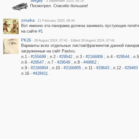
Sergey
·
3 September 2025, 05:19
Посмотрел. Спасибо большое!
zmurka
·
21 February 2020, 06:44
Вот именно эта панорама должна занимать пустующее почёт
на сайте
#1
PK26
·
·
28 August 2024, 07:41
Edited 28 August 2024, 07:46
Варианты всех отдельных листов/фрагментов данной панора
загруженные на сайт Pastvu:
л.1 -
#155699
; л.2 -
#29542
; л.3 -
#2166806
; л.4 -
#29544
; л.5
л.6 -
#29547
; л.7 -
#29549
; л.8 -
#49952
;
л.9 -
#2166804
; л.10 -
#2166805
; л.11 -
#29643
; л.12 -
#29483
л.16 -
#428411
.