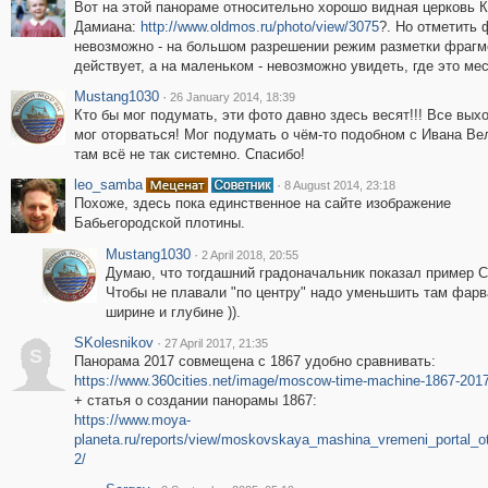
Вот на этой панораме относительно хорошо видная церковь 
Дамиана:
http://www.oldmos.ru/photo/view/3075
?. Но отметить 
невозможно - на большом разрешении режим разметки фрагм
действует, а на маленьком - невозможно увидеть, где это мес
Mustang1030
·
26 January 2014, 18:39
Кто бы мог подумать, эти фото давно здесь весят!!! Все вых
мог оторваться! Мог подумать о чём-то подобном с Ивана Вел
там всё не так системно. Спасибо!
leo_samba
·
8 August 2014, 23:18
Похоже, здесь пока единственное на сайте изображение
Бабьегородской плотины.
Mustang1030
·
2 April 2018, 20:55
Думаю, что тогдашний градоначальник показал пример С
Чтобы не плавали "по центру" надо уменьшить там фарв
ширине и глубине )).
SKolesnikov
·
27 April 2017, 21:35
S
Панорама 2017 совмещена с 1867 удобно сравнивать:
https://www.360cities.net/image/moscow-time-machine-1867-201
+ статья о создании панорамы 1867:
https://www.moya-
planeta.ru/reports/view/moskovskaya_mashina_vremeni_portal_o
2/