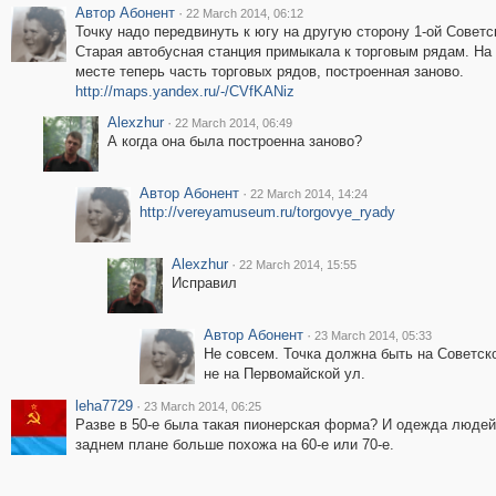
Автор Абонент
·
22 March 2014, 06:12
Точку надо передвинуть к югу на другую сторону 1-ой Советс
Старая автобусная станция примыкала к торговым рядам. На
месте теперь часть торговых рядов, построенная заново.
http://maps.yandex.ru/-/CVfKANiz
Alexzhur
·
22 March 2014, 06:49
А когда она была построенна заново?
Автор Абонент
·
22 March 2014, 14:24
http://vereyamuseum.ru/torgovye_ryady
Alexzhur
·
22 March 2014, 15:55
Исправил
Автор Абонент
·
23 March 2014, 05:33
Не совсем. Точка должна быть на Советско
не на Первомайской ул.
leha7729
·
23 March 2014, 06:25
Разве в 50-е была такая пионерская форма? И одежда людей
заднем плане больше похожа на 60-е или 70-е.