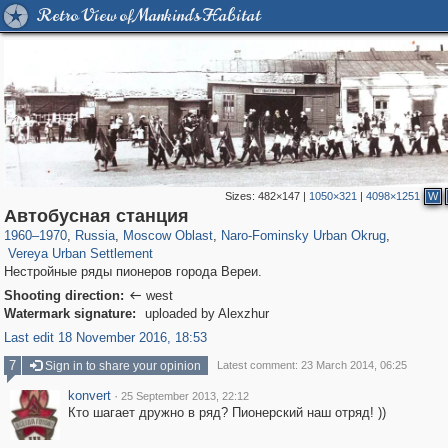
Retro View of Mankind's Habitat
Sizes:
482×147
|
1050×321
|
4098×1251
W
96,319
1,406,275
1,691
29,243
1,396
26
Автобусная станция
309
11
1960
–
1970
,
Russia
,
Moscow Oblast
,
Naro-Fominsky Urban Okrug
,
Vereya Urban Settlement
Нестройные ряды пионеров города Вереи.
Shooting direction:
west

Watermark signature:
uploaded by Alexzhur
Last edit 18 November 2016, 18:53
7
Sign in to share your opinion
Latest comment: 23 March 2014, 06:25
konvert
·
25 September 2013, 22:12
Кто шагает дружно в ряд? Пионерский наш отряд! ))