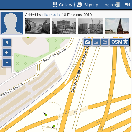
Gallery
Sign up
Login
EN
Added by
nikomweb
, 18 February 2010
OSM