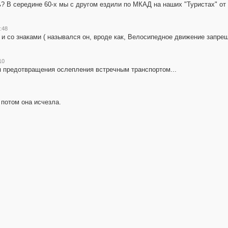
ь? В середине 60-х мы с другом ездили по МКАД на наших "Туристах" от
:48
 и со знаками ( назывался он, вроде как, Велосипедное движение запрещ
10
я предотвращения ослепления встречным транспортом...
 потом она исчезла.