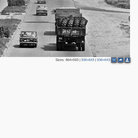
Sizes:
864×593
|
936×643
|
936×643
W