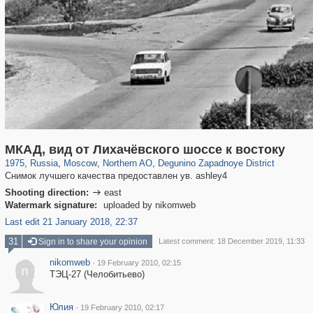
319,882
1,407,368
8,286
22,544
29,248
598
511
5
МКАД, вид от Лихачёвского шоссе к востоку
1975
,
Russia
,
Moscow
,
Northern AO
,
Degunino Zapadnoye District
Снимок лучшего качества предоставлен ув. ashley4
Shooting direction:
east

Watermark signature:
uploaded by nikomweb
Last edit 21 January 2018, 22:37
31
Sign in to share your opinion
Latest comment: 18 December 2019, 11:33
nikomweb
·
19 February 2010, 02:15
n
ТЭЦ-27 (Челобитьево)
Юлия
·
19 February 2010, 02:17