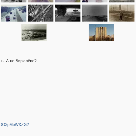
ишь. А не Бирюлёво?
9juMDO3pMeWXZG2