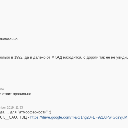
значально.
олько в 1992, да и далеко от МКАД находится, с дороги так её не увид
:04
е стоит правильно
ber 2019, 11:33
а.... для "атмосферности" :)
 МСК__САО. ТЭЦ -
https://drive.google.com/file/d/1ng20FEF92E8PwIGqs