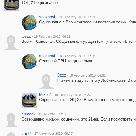
ТЭЦ-21 однозначно
seakonst
·
19 February 2010, 06:19
Однозначно с Вами согласен и поставил точку. Кон
Ozzz
·
19 February 2010, 06:11
O
Все ж - Северная. Общая конфигурация (см Гугл.земля), тен
seakonst
·
19 February 2010, 06:19
Северной ТЭЦ тогда не было.
Ozzz
·
19 February 2010, 06:31
O
Я имел в виду ту, что у Лобненской и Ва
Mike.Z
·
19 February 2010, 06:22
Серерная - это ТЭЦ 27. Внимательно смотрите на 
shmack
·
13 July 2010, 12:09
s
Совершенно никаких сомнений, это 21-ая. Если посмотреть н
tim77
·
17 November 2010, 09:37