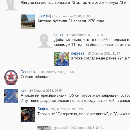
t
Жигули появились только в 72-м, так что это минимум 73-й
Likinskij
·
17 November 2010, 15:06
Автоваз пустили 21 апреля 1970 года.
tim77
·
17 November 2010, 16:29
t
Действительно, что-то я ошибся, однако в
минимум 71 год, но более вероятно, что эт
depress
·
15 October 2011, 11:17
я тоже согласен,не ранее 72г.,а 
Danushka
·
30 January 2013, 16:58
Снимок обновлен.
Krit
·
24 October 2013, 08:54
А какие интересные знаки. Обгон грузовикам запрещен, ост
И тут явно разделительная полоса между встречкой, а рань
Burjuy
·
24 October 2013, 09:05
Только не "Осторожно, велосипедисты", а "Движен
yur6363
·
24 October 2013, 09:41