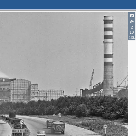
2
10
13k