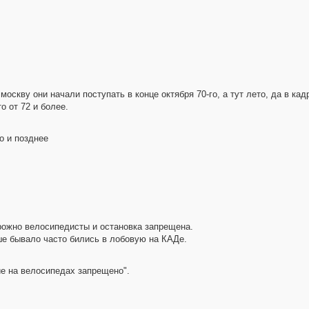
 москву они начали поступать в конце октября 70-го, а тут лето, да в ка
о от 72 и более.
то и позднее
орожно велосипедисты и остановка запрещена.
ше бывало часто бились в лобовую на КАДе.
ие на велосипедах запрещено".