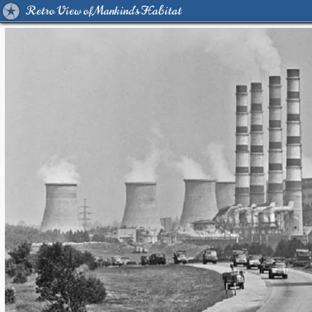
Retro View of Mankind's Habitat