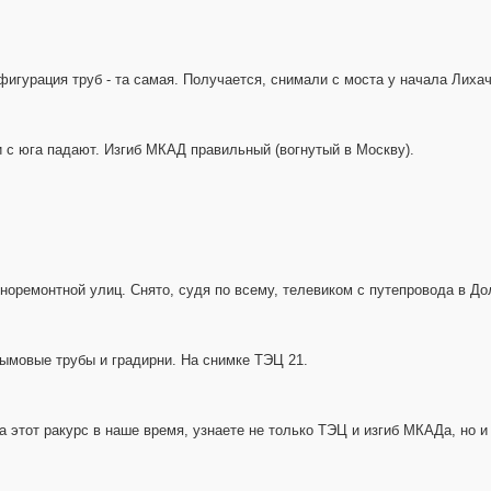
фигурация труб - та самая. Получается, снимали с моста у начала Лих
и с юга падают. Изгиб МКАД правильный (вогнутый в Москву).
гоноремонтной улиц. Снято, судя по всему, телевиком с путепровода в Д
дымовые трубы и градирни. На снимке ТЭЦ 21.
а этот ракурс в наше время, узнаете не только ТЭЦ и изгиб МКАДа, но и