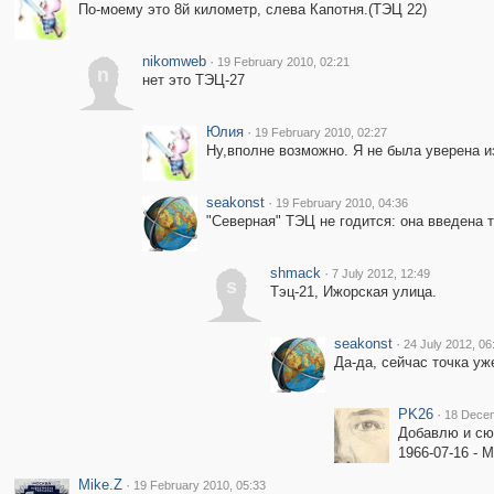
По-моему это 8й километр, слева Капотня.(ТЭЦ 22)
nikomweb
·
19 February 2010, 02:21
n
нет это ТЭЦ-27
Юлия
·
19 February 2010, 02:27
Ну,вполне возможно. Я не была уверена и
seakonst
·
19 February 2010, 04:36
"Северная" ТЭЦ не годится: она введена т
shmack
·
7 July 2012, 12:49
s
Тэц-21, Ижорская улица.
seakonst
·
24 July 2012, 06
Да-да, сейчас точка уж
PK26
·
18 Decem
Добавлю и сюд
1966-07-16 -
Mike.Z
·
19 February 2010, 05:33