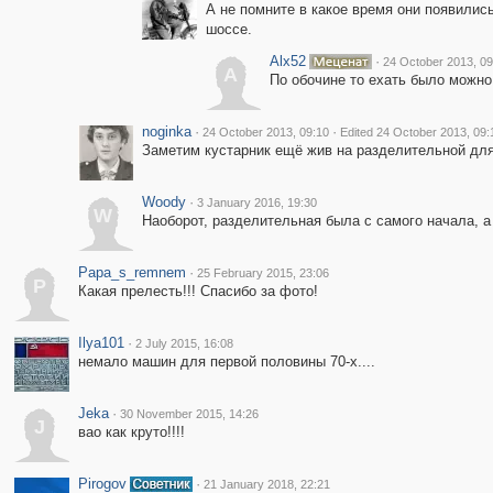
А не помните в какое время они появилис
шоссе.
Alx52
·
24 October 2013, 09
A
По обочине то ехать было можно
noginka
·
·
24 October 2013, 09:10
Edited 24 October 2013, 09:
Заметим кустарник ещё жив на разделительной дл
Woody
·
3 January 2016, 19:30
W
Наоборот, разделительная была с самого начала, а
Papa_s_remnem
·
25 February 2015, 23:06
P
Какая прелесть!!! Спасибо за фото!
Ilya101
·
2 July 2015, 16:08
немало машин для первой половины 70-х....
Jeka
·
30 November 2015, 14:26
J
вао как круто!!!!
Pirogov
·
21 January 2018, 22:21