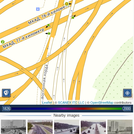
2
2
Leaflet
| ©
SCANEX ITC LLC
| ©
OpenStreetMap
contributors
1826
2000
Nearby images