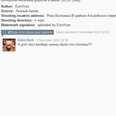
Витебской железной дорогой и рекой. (01.01.1998)
Author:
EuroYura
Source:
Личный Архив
Shooting location address:
Река Волковка (В районе Альпийского пере
Shooting direction:
east

Watermark signature:
uploaded by EuroYura
1
Sign in to share your opinion
Latest comment: 9 November 2022, 02:15
Duke-Duck
·
9 November 2022, 02:15
А для чего вообще нужны были эти плотины??