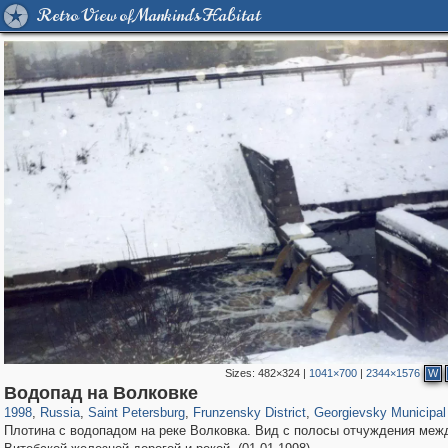
Retro View of Mankind's Habitat
Sizes:
482×324
|
1041×700
|
2344×1576
W
197,269
1,407,406
5,714
29,248
2,499
15
328
Водопад на Волковке
1998
,
Russia
,
Saint Petersburg
,
Frunzensky District
,
Georgievsky Municipal
Плотина с водопадом на реке Волковка. Вид с полосы отчуждения меж