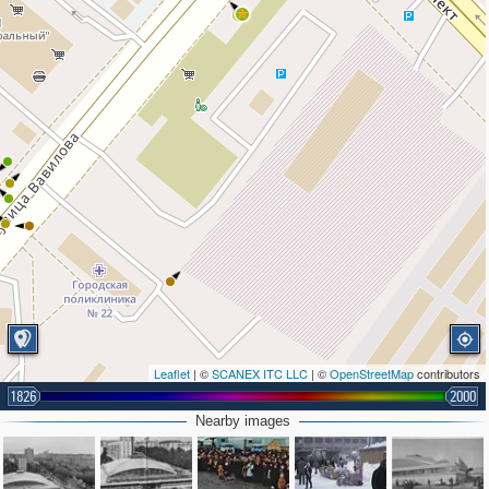
3
Leaflet
| ©
SCANEX ITC LLC
| ©
OpenStreetMap
contributors
1826
2000
Nearby images