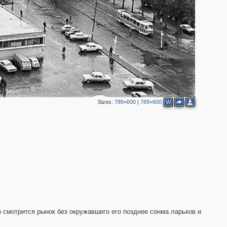
Sizes:
789×600
|
789×600
W
о смотрится рынок без окружавшего его позднее сонма ларьков и