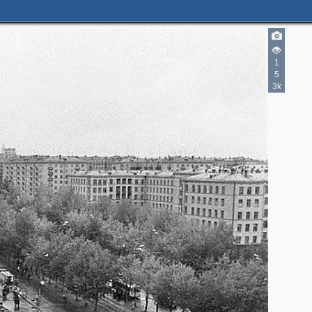
1
5
3k