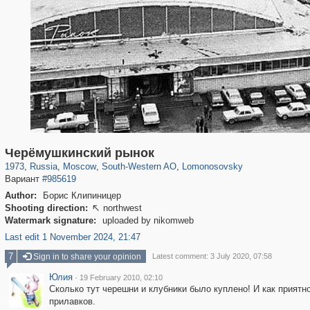
319,882
1,407,363
8,286
12,414
29,248
76
697
4
Черёмушкинский рынок
1973
,
Russia
,
Moscow
,
South-Western AO
,
Lomonosovsky
Вариант
#985619
Author:
Борис Клипиницер
Shooting direction:
northwest

Watermark signature:
uploaded by nikomweb
Last edit 1 November 2024, 21:47
7
Sign in to share your opinion
Latest comment: 3 July 2020, 07:58
Юлия
·
19 February 2010, 02:10
Сколько тут черешни и клубники было куплено! И как приятн
прилавков.