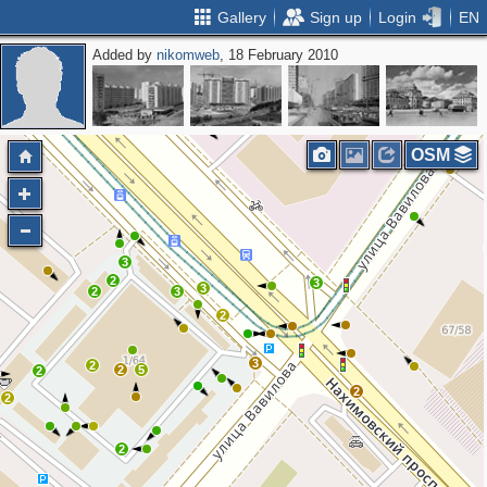
Gallery
Sign up
Login
EN
Added by
nikomweb
, 18 February 2010
OSM
3
2
3
3
2
3
2
3
2
2
5
2
2
2
2