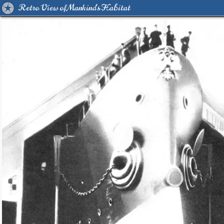
Retro View of Mankind's Habitat