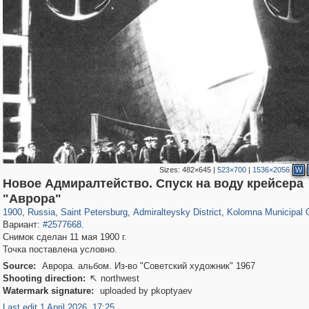
Sizes:
482×645
|
523×700
|
1536×2056
W
Новое Адмиралтейство. Спуск на воду крейсера
197,148
1,406,448
5,709
29,243
24,063
1,032
2,442
138
"Аврора"
1900
,
Russia
,
Saint Petersburg
,
Admiralteysky District
,
Kolomna Municipal 
Вариант:
#2577668
.
Снимок сделан 11 мая 1900 г.
Точка поставлена условно.
Source:
Аврора. альбом. Из-во "Советский художник" 1967
Shooting direction:
northwest

Watermark signature:
uploaded by pkoptyaev
Last edit 1 April 2026, 17:25