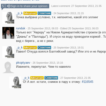
5
Sign in to share your opinion
Latest comment: 27 September 2013, 21:35
_p_k
·
24 September 2013, 21:15
Точка выбрана условно, т.к. непонятно, какой это эллинг
runduk
·
·
25 September 2013, 06:03
Edited 25 September 2013, 06:03
Только вот "Аврору" на Новом Адмиралтействе строили (в от
"Дианы" и "Паллады"). И спуск на воду проводили кормой . То
вид с берега , а не с реки.
_p_k
·
25 September 2013, 19:31
Павел! Откуда взялся Балтийский завод? Или это и не Аврора
pkoptyaev
·
26 September 2013, 15:16
p
Извините, перепутал. Чем-то навеяло
_p_k
·
27 September 2013, 21:35
О! А вот. кстати, снимок в пару к этому:
#116545