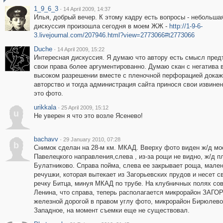
1_9_6_3
·
14 April 2009, 14:37
Илья, добрый вечер. К этому кадру есть вопросы - небольша
дискуссия произошла сегодня в моем ЖЖ -
http://1-9-6-
3.livejournal.com/207946.html?view=2773066#t2773066
Duche
·
14 April 2009, 15:22
Интересная дискуссия. Я думаю что автору есть смысл пред
свои права более аргументированно. Думаю скан с негатива 
высоком разрешении вместе с пленочной перфорацией докаж
авторство и тогда администрация сайта принося свои извинен
это фото.
urikkala
·
25 April 2009, 15:12
u
Не уверен я что это возле Ясенево!
bachavv
·
29 January 2010, 07:28
b
Снимок сделан на 28-м км. МКАД. Вверху фото виден ж/д мо
Павелецкого направления,слева , из-за рощи не видно, ж/д 
Булатниково. Справа пойма, слева ее закрывает роща, мале
речушки, которая вытекает из Загорьевских прудов и несет с
речку Битца, минуя МКАД по трубе. На клубничных полях сов
Ленина, что справа, теперь располагается микрорайон ЗАГО
железной дорогой в правом углу фото, микрорайон Бирюлево
Западное, на момент съемки еще не существовал.