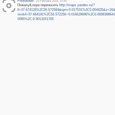
Photosnob
·
21 February 2010, 21:45
Пожалуй,пора переносить
http://maps.yandex.ru/?
ll=37.674126%2C55.572584&spn=0.017531%2C0.004425&z=16
stv&rl=37.664191%2C55.572256~0.016629696%2C0.0008388641
0095%2C-0.0013251705