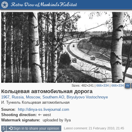
Retro View of Mankind's Habitat
Sizes:
482×241
|
666×334
|
666×334
W
319,861
1,406,868
8,286
21,648
29,243
390
777
17
Кольцевая автомобильная дорога
1967
,
Russia
,
Moscow
,
Southern AO
,
Biryulyovo Vostochnoye
И. Тункель Кольцевая автомобильная
Source:
http://dinya-ss.livejournal.com
Shooting direction:
west

Watermark signature:
uploaded by Ilya
5
Sign in to share your opinion
Latest comment: 21 February 2010, 21:45