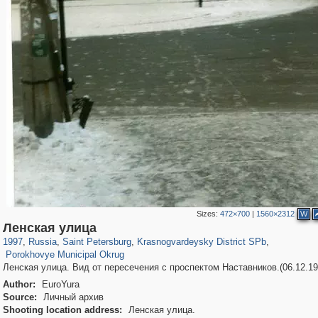
Sizes:
472×700
|
1560×2312
W
197,173
1,406,840
5,709
29,243
3,821
51
Ленская улица
290
1
1997
,
Russia
,
Saint Petersburg
,
Krasnogvardeysky District SPb
,
Porokhovye Municipal Okrug
Ленская улица. Вид от пересечения с проспектом Наставников.(06.12.19
Author:
EuroYura
Source:
Личный архив
Shooting location address:
Ленская улица.