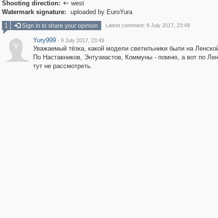
Shooting direction:
west

Watermark signature:
uploaded by EuroYura
1
Sign in to share your opinion
Latest comment: 9 July 2017, 23:49
Yury999
·
9 July 2017, 23:49
Y
Уважаемый тёзка, какой модели светильники были на Ленско
По Наставников, Энтузиастов, Коммуны - помню, а вот по Ленс
тут не рассмотреть.