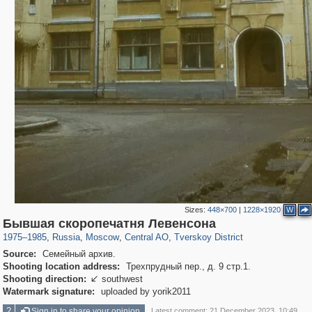
Sizes:
448×700
|
1228×1920
W
319,780
1,406,274
159,978
8,286
29,243
5,916
53,034
2,283
Бывшая скоропечатня Левенсона
1975
–
1985
,
Russia
,
Moscow
,
Central AO
,
Tverskoy District
Source:
Семейный архив.
Shooting location address:
Трехпрудный пер., д. 9 стр.1.
Shooting direction:
southwest

Watermark signature:
uploaded by yorik2011
2
Sign in to share your opinion
Latest comment: 21 December 2023, 10:49