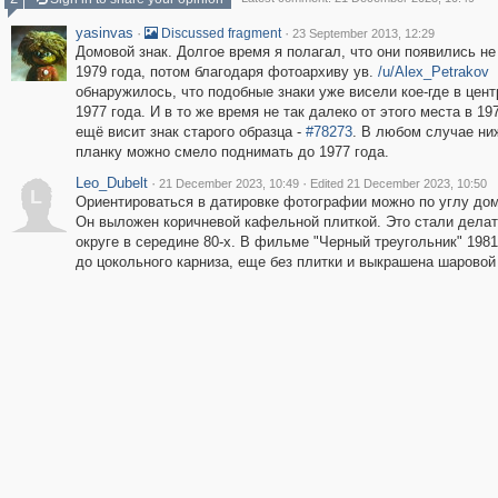
yasinvas
·
·
Discussed fragment
23 September 2013, 12:29
Домовой знак. Долгое время я полагал, что они появились н
1979 года, потом благодаря фотоархиву ув.
/u/Alex_Petrakov
обнаружилось, что подобные знаки уже висели кое-где в цент
1977 года. И в то же время не так далеко от этого места в 19
ещё висит знак старого образца -
#78273
. В любом случае н
планку можно смело поднимать до 1977 года.
Leo_Dubelt
·
·
21 December 2023, 10:49
Edited 21 December 2023, 10:50
L
Ориентироваться в датировке фотографии можно по углу дом
Он выложен коричневой кафельной плиткой. Это стали делат
округе в середине 80-х. В фильме "Черный треугольник" 1981
до цокольного карниза, еще без плитки и выкрашена шаровой