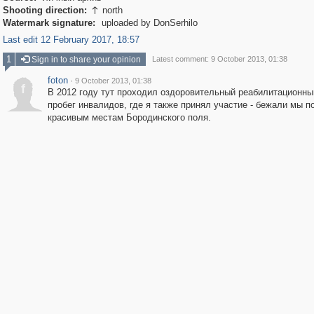
Shooting direction:
north

Watermark signature:
uploaded by DonSerhilo
Last edit 12 February 2017, 18:57
1
Sign in to share your opinion
Latest comment: 9 October 2013, 01:38
foton
·
9 October 2013, 01:38
f
В 2012 году тут проходил оздоровительный реабилитационны
пробег инвалидов, где я также принял участие - бежали мы п
красивым местам Бородинского поля.