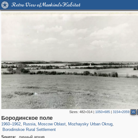
Retro View of Mankind's Habitat
Sizes:
482×314
|
1050×685
|
3154×2059
W
96,615
1,407,363
1,691
29,248
2,730
100
Бородинское поле
791
36
1960
–
1962
,
Russia
,
Moscow Oblast
,
Mozhaysky Urban Okrug
,
Borodinskoe Rural Settlement
Source:
личный архив