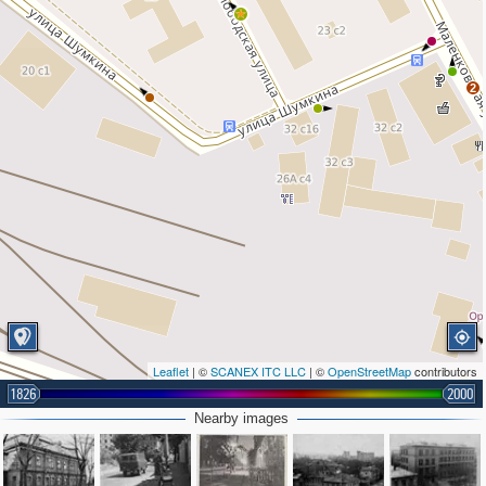
2
Leaflet
| ©
SCANEX ITC LLC
| ©
OpenStreetMap
contributors
1826
2000
Nearby images