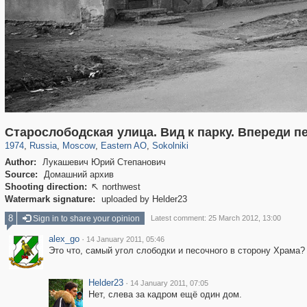
319,882
1,407,361
8,286
20,942
29,248
306
5,623
49
Старослободская улица. Вид к парку. Впереди 
1974
,
Russia
,
Moscow
,
Eastern AO
,
Sokolniki
Author:
Лукашевич Юрий Степанович
Source:
Домашний архив
Shooting direction:
northwest

Watermark signature:
uploaded by Helder23
8
Sign in to share your opinion
Latest comment: 25 March 2012, 13:00
alex_go
·
14 January 2011, 05:46
Это что, самый угол слободки и песочного в сторону Храма?
Helder23
·
14 January 2011, 07:05
Нет, слева за кадром ещё один дом.