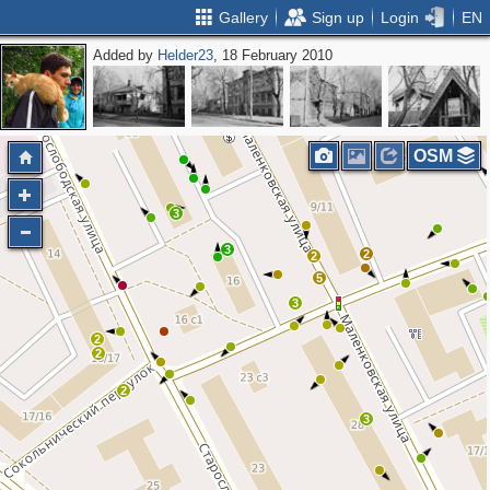
Gallery
Sign up
Login
EN
Added by
Helder23
, 18 February 2010
3
4
OSM
3
3
2
2
5
3
2
2
2
3