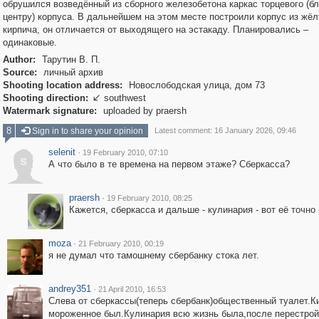
обрушился возведённый из сборного железобетона каркас торцевого (бл
центру) корпуса. В дальнейшем на этом месте построили корпус из жёл
кирпича, он отличается от выходящего на эстакаду. Планировались –
одинаковые.
Author:
Тарутин В. П.
Source:
личный архив
Shooting location address:
Новослободская улица, дом 73
Shooting direction:
southwest

Watermark signature:
uploaded by praersh
8
Sign in to share your opinion
Latest comment: 16 January 2026, 09:46
selenit
·
19 February 2010, 07:10
s
А что было в те времена на первом этаже? Сберкасса?
praersh
·
19 February 2010, 08:25
Кажется, сберкасса и дальше - кулинария - вот её точно
moza
·
21 February 2010, 00:19
я не думал что тамошнему сбербанку стока лет.
andrey351
·
21 April 2010, 16:53
Слева от сберкассы(теперь сбербанк)общественный туалет.К
мороженное был.Кулинария всю жизнь была,после перестрой