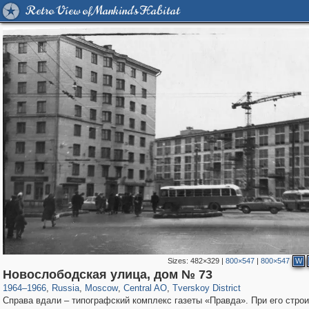
Retro View of Mankind's Habitat
Sizes:
482×329
|
800×547
|
800×547
W
319,882
1,407,325
160,021
8,286
29,248
5,916
53,055
2,283
Новослободская улица, дом № 73
1964
–
1966
,
Russia
,
Moscow
,
Central AO
,
Tverskoy District
Справа вдали – типографский комплекс газеты «Правда». При его стро