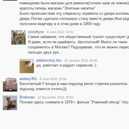
помещении были:магазин для ремонта(точное назв не помню)
красоты,теперь магазин "Элитные напитки"
Было происшествие эту сберкассу ограбили.со двора взлома
дверь.Потом сделали сплошную стену вместо двери.Мои ро
получили квартиру в в этом доме в 1959 году.
sonoflynx
·
8 June 2010, 15:51
Самое забавное, что общественный туалет существует д
И даже, если не ошибаюсь, бесплатный! Много ли таких
сохранилось в Москве? Подозреваю, что их можно перес
пальцах двух рук...
adahovskiy.tim
·
16 January 2026, 09:46
да, работает и радует сервисом :)
andrey351
·
8 June 2010, 15:56
Бесплатный.У входа в наш подъезд висит стрелка-указатель н
подъезд ломятся отлить)))
Brokman
·
12 December 2015, 20:52
Похоже здесь снимали в 1979 г. фильм "Утренний обход"
http