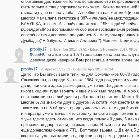
спортивные достижения.Теперь вспоминаю-это потрясающе:я 
быть только в спецспортшколах похожее...Как-то легко в ней у
съехали,ну,не пошла учеба... А вообще-то,нас,жителей (и ро
много:я,мама,папа,тетя(тоже в 387-й училась)ее муж,тогдашн
БАБУШКА,тот самый главбух политеха с 1952 года!Ей сейчас
г.Обалдеть!Мои воспоминания обо всем-воспоминания ребенк
способностями,неплохие получились бы мемуары про нашу т
Думбадзе("Я,бабушка,Илико и Илларион").Мое имя Вадим.С 
prophy17
·
·
1 November 2017, 09:51
Edited 1 November 2017, 09:52
p
#665946
на этом фото 1974 года крайний слева мальчуган
девочка даже наверное Вам ровесница и также вроде бы
prophy17
·
·
28 April 2017, 17:53
Edited 28 April 2017, 18:24
p
Да то что Вы описываете типично для Сокольников 60-70 год
Самошкиным, он вроде бы также 1964 года рождения и училс
дачи, чьи фото здесь размещены, уж точно Вы должны знать.
иногда ходили туда звонить и еще у них был пудель. А мою
повторяю жила на 5ой даче и работала в Госпитале. Может б
многие были знакомы друг с другом. А кстати моя крестная 
также жила на 5-ой даче, вроде училась вместе с одной из 
и я правда уже отмечал, что стрелку на фото надо поменять
я уже где-то здесь отмечал, что когда ломали 9 дачу, 5 дач
привезли во двор 5 дачи, не знаю зачем. И там на этих брев
еще дореволюционные с ЯТЬ. Вот такая забава.... Да ну а 5 
квартиры куда выходили во двор или на просек, рядом есть 