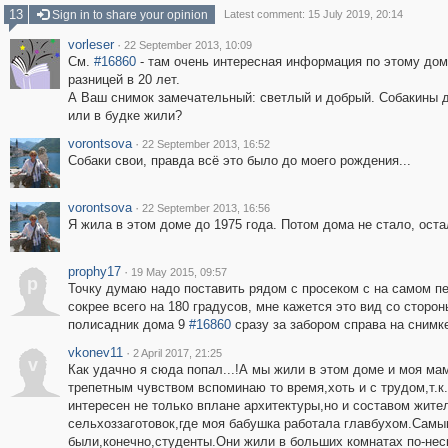
13
Sign in to share your opinion
Latest comment: 15 July 2019, 20:14
vorleser
·
22 September 2013, 10:09
См.
#16860
- там очень интересная информация по этому дом
разницей в 20 лет.
А Ваш снимок замечательный: светлый и добрый. Собакины
или в будке жили?
vorontsova
·
22 September 2013, 16:52
Собаки свои, правда всё это было до моего рождения...
vorontsova
·
22 September 2013, 16:56
Я жила в этом доме до 1975 года. Потом дома не стало, оста
prophy17
·
19 May 2015, 09:57
p
Точку думаю надо поставить рядом с просеком с на самом пе
сокрее всего на 180 градусов, мне кажется это вид со сторон
полисадник дома 9
#16860
сразу за забором справа на снимк
vkonev11
·
2 April 2017, 21:25
v
Как удачно я сюда попал...!А мы жили в этом доме и моя мам
трепетным чувством вспоминаю то время,хоть и с трудом,т.
интересен не только вплане архитектуры,но и составом жит
сельхоззаготовок,где моя бабушка работала главбухом.Сам
были,конечно,студенты.Они жили в больших комнатах по-нес