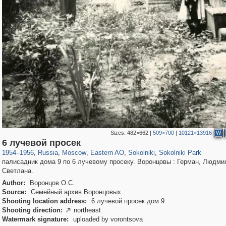
Sizes:
482×662
|
509×700
|
10121×13916
W
319,779
1,406,257
8,286
20,925
29,243
306
5,622
49
2,775
6
6 лучевой просек
1954
–
1956
,
Russia
,
Moscow
,
Eastern AO
,
Sokolniki
,
Sokolniki Park
палисадник дома 9 по 6 лучевому просеку. Воронцовы : Герман, Людми
Светлана.
Author:
Воронцов О.С.
Source:
Семейный архив Воронцовых
Shooting location address:
6 лучевой просек дом 9
Shooting direction:
northeast

Watermark signature:
uploaded by vorontsova