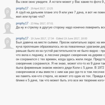
Вы свое окно увидите. А кстати может у Вас какие-то фото 9
prophy17
·
29 April 2017, 13:25
p
А сруб на дальнем плане это 9 или уже 7 дача, я вот не пом
жил или путаю что?
prophy17
·
23 May 2017, 07:01
p
Да ну и стрелку в другую сторону надо конечно повернить вс
prophy17
·
·
19 June 2017, 17:34
Edited 19 June 2017, 18:00
p
Был давеча на месте сьёмки. Просек капитально зарос на ме
куча проплешин образовалось из-за поваленных ураганом дер
раньше было из-за густой растительности не было видно - пр
что вела к леднику, в лесочке увидел скворечник на дереве
он сохранился с тех времен, когда здесь жили люди. Предста
скворечник сохранился. Я не знаю, может кто-то из 9 дачи т
была фирменным знаком некоего дяди Коли с 5 дачи. В 1972
скворечников и мы вместе с ним как раз где-то в том лесочке
же память кое-что стерла, но может это один из тех. Правда
ближе к 5 даче, так что может быть это все же творение кого