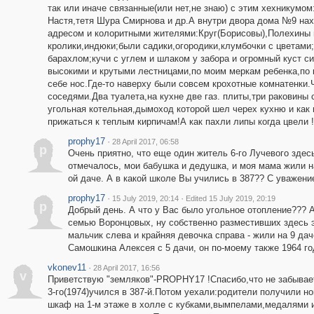
так или иначе связанные(или нет,не знаю) с этим хехникум
Настя,тетя Шура Смирнова и др.А внутри двора дома №9 нах
адресом и колоритными жителями:Круг(Борисовы),Полехины и
кролики,индюки;были садики,огородики,клумбочки с цветами
барахлом;кучи с углем и шлаком у забора и огромный куст 
высокими и крутыми лестницами,по моим меркам ребенка,по 
себе нос.Где-то наверху были совсем крохотные комнатенки.
соседями.Два туалета,на кухне две газ. плиты,три раковины
угольная котельная,дымоход которой шел черех кухню и как 
прижаться к теплым кирпичам!А как пахли липы когда цвели !
prophy17
·
28 April 2017, 06:58
p
Очень приятно, что еще один житель 6-го Лучевого здес
отмечалось, мои бабушка и дедушка, и моя мама жили на 
ой даче. А в какой школе Вы учились в 387?? С уважени
prophy17
·
·
15 July 2019, 20:14
Edited 15 July 2019, 20:19
p
Добрый день. А что у Вас было угольное отопление??? А
семью Воронцовых, ну собственно разместивших здесь 
мальчик слева и крайняя девочка справа - жили на 9 дач
Самошкина Алексея с 5 дачи, он по-моему также 1964 го
vkonev11
·
28 April 2017, 16:56
v
Приветствую "земляков"-PROPHY17 !Спасибо,что не забываете
3-го(1974)учился в 387-й.Потом уехали:родители получили н
шкаф на 1-м этаже в холле с кубками,вымпелами,медалями и