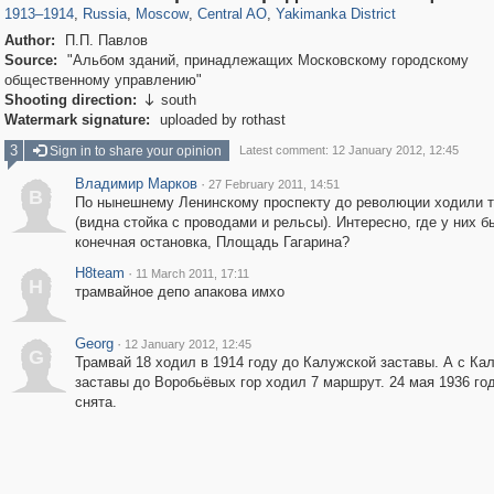
1913
–
1914
,
Russia
,
Moscow
,
Central AO
,
Yakimanka District
Author:
П.П. Павлов
Source:
"Альбом зданий, принадлежащих Московскому городскому
общественному управлению"
Shooting direction:
south

Watermark signature:
uploaded by rothast
3
Sign in to share your opinion
Latest comment: 12 January 2012, 12:45
Владимир Марков
·
27 February 2011, 14:51
В
По нынешнему Ленинскому проспекту до революции ходили 
(видна стойка с проводами и рельсы). Интересно, где у них б
конечная остановка, Площадь Гагарина?
H8team
·
11 March 2011, 17:11
H
трамвайное депо апакова имхо
Georg
·
12 January 2012, 12:45
G
Трамвай 18 ходил в 1914 году до Калужской заставы. А с Ка
заставы до Воробьёвых гор ходил 7 маршрут. 24 мая 1936 го
снята.