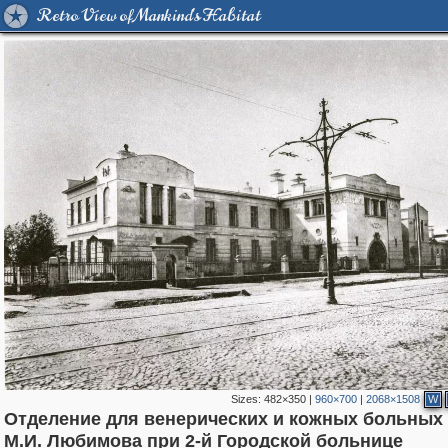
Retro View of Mankind's Habitat
Sizes:
482×350
|
960×700
|
2068×1508
W
Отделение для венерических и кожных больных 
319,879
1,407,292
160,021
8,286
29,248
5,916
13,378
458
М.И. Любимова при 2-й Городской больнице