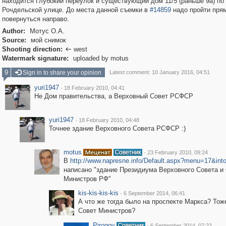
находится Глубокий переулок и существующий дом 11/5 (раньше 9а) по
Рочдельской улице. До места данной съемки в
#14859
надо пройти пря
повернуться направо.
Author:
Мотус О.А.
Source:
мой снимок
Shooting direction:
west

Watermark signature:
uploaded by motus
9
Sign in to share your opinion
Latest comment: 10 January 2016, 04:51
yuri1947
·
18 February 2010, 04:41
Не Дом правительства, а Верховный Совет РСФСР
yuri1947
·
18 February 2010, 04:48
Точнее здание Верховного Совета РСФСР :)
motus
·
23 February 2010, 09:24
В
http://www.napresne.info/Default.aspx?menu=17&int
написано "здание Президиума Верховного Совета и
Министров РФ"
kis-kis-kis-kis
·
6 September 2014, 06:41
А что же тогда было на проспекте Маркса? Тож
Совет Министров?
Pirogov
·
6 September 2014, 07:22