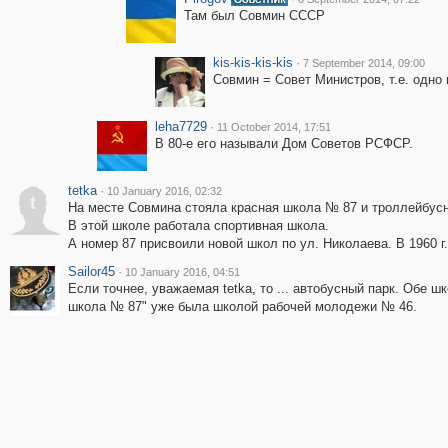
Там был Совмин СССР
kis-kis-kis-kis
·
7 September 2014, 09:00
Совмин = Совет Министров, т.е. одно 
leha7729
·
11 October 2014, 17:51
В 80-е его называли Дом Советов РСФСР.
tetka
·
10 January 2016, 02:32
t
На месте Совмина стояла красная школа № 87 и троллейбусн
В этой школе работала спортивная школа.
А номер 87 присвоили новой школ по ул. Николаева. В 1960 
Sailor45
·
10 January 2016, 04:51
Если точнее, уважаемая tetka, то ... автобусный парк. Обе 
школа № 87" уже была школой рабочей молодежи № 46.