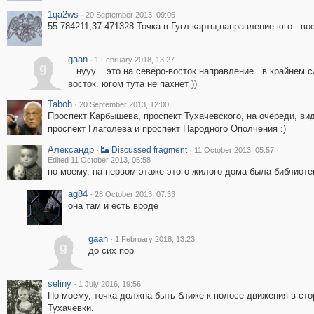
1qa2ws
·
20 September 2013, 09:06
55.784211,37.471328.Точка в Гугл карты,направление юго - вос
gaan
·
1 February 2018, 13:27
g
...нууу... это на северо-восток направление...в крайнем 
восток. югом тута не пахнет ))
Taboh
·
20 September 2013, 12:00
Проспект Карбышева, проспект Тухачевского, на очереди, ви
проспект Глаголева и проспект Народного Ополчения :)
Александр
·
·
·
Discussed fragment
11 October 2013, 05:57
Edited 11 October 2013, 05:58
по-моему, на первом этаже этого жилого дома была библиоте
ag84
·
28 October 2013, 07:33
она там и есть вроде
gaan
·
1 February 2018, 13:23
g
до сих пор
seliny
·
1 July 2016, 19:56
По-моему, точка должна быть ближе к полосе движения в сто
Тухачевки.