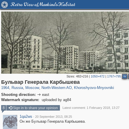
Retro View of Mankind's Habitat
Sizes:
482×216
|
1050×472
|
1767×795
W
319,864
1,406,756
8,286
8,080
29,243
112
2,367
28
Бульвар Генерала Карбышева
1964
,
Russia
,
Moscow
,
North-Western AO
,
Khoroshyovo-Mnyovniki
Shooting direction:
east

Watermark signature:
uploaded by ag84
8
Sign in to share your opinion
Latest comment: 1 February 2018, 13:27
1qa2ws
·
20 September 2013, 08:25
Он же Бульвар Генерала Карбышева.