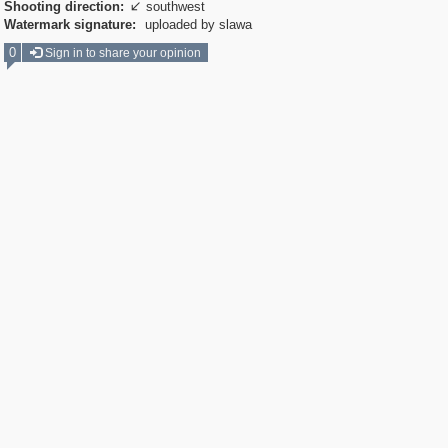
Shooting direction:
southwest

Watermark signature:
uploaded by slawa
0
Sign in to share your opinion