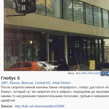
Sizes:
461×700
|
675×1024
W
319,864
1,406,840
160,012
8,286
29,243
5,916
13,485
356
Глобус 5
1997
,
Russia
,
Moscow
,
Central AO
,
Arbat District
После скоропостижной кончины банка «Аэрофлот», глобус достался «
Банку», который тут же запрятал его в забрало, изуродовав до неузнав
какими то несуразными горизонтальными полосами, грубым и невыраз
шрифтом.
Source:
http://kak.ru/columns/public/a7640/