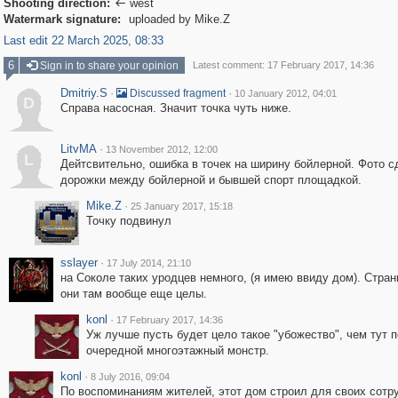
Shooting direction:
west

Watermark signature:
uploaded by Mike.Z
Last edit 22 March 2025, 08:33
6
Sign in to share your opinion
Latest comment: 17 February 2017, 14:36
Dmitriy.S
·
·
Discussed fragment
10 January 2012, 04:01
D
Справа насосная. Значит точка чуть ниже.
LitvMA
·
13 November 2012, 12:00
L
Дейтсвительно, ошибка в точек на ширину бойлерной. Фото с
дорожки между бойлерной и бывшей спорт площадкой.
Mike.Z
·
25 January 2017, 15:18
Точку подвинул
sslayer
·
17 July 2014, 21:10
на Соколе таких уродцев немного, (я имею ввиду дом). Странн
они там вообще еще целы.
konl
·
17 February 2017, 14:36
Уж лучше пусть будет цело такое "убожество", чем тут 
очередной многоэтажный монстр.
konl
·
8 July 2016, 09:04
По воспоминаниям жителей, этот дом строил для своих сотр