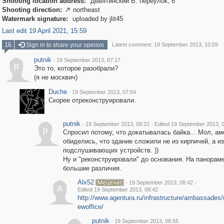
Shooting location address:
Девятинский Б. переулок, 8
Shooting direction:
northeast

Watermark signature:
uploaded by jlit45
Last edit 19 April 2021, 15:59
16
Sign in to share your opinion
Latest comment: 19 September 2013, 10:59
putnik
·
19 September 2013, 07:17
p
Это то, которое разобрали?
(я не москвич)
Duche
·
19 September 2013, 07:54
Скорее отреконструировали.
putnik
·
·
19 September 2013, 08:22
Edited 19 September 2013, 
p
Спросил потому, что докатывалась байка... Мол, а
обиделись, что здание сложили не из кирпичей, а из
подслушивающих устройств. ))
Ну и "реконструировали" до основания. На панорам
большие различия.
Alx52
·
·
19 September 2013, 08:42
A
Edited 19 September 2013, 08:42
http://www.agentura.ru/infrastructure/ambassades/
ewoffice/
putnik
·
19 September 2013, 08:55