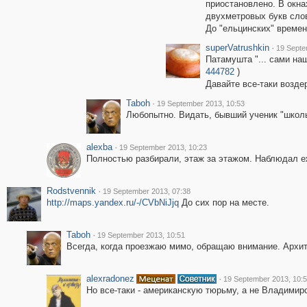
приостановлено. В окна
двухметровых букв слов
До "ельцинских" времен
superVatrushkin
·
19 Septe
Патамушта "... сами на
444782
)
Давайте все-таки возде
Taboh
·
19 September 2013, 10:53
Любопытно. Видать, бывший ученик "школ
alexba
·
19 September 2013, 10:23
Полностью разбирали, этаж за этажом. Наблюдал 
Rodstvennik
·
19 September 2013, 07:38
http://maps.yandex.ru/-/CVbNiJjq
До сих пор на месте.
Taboh
·
19 September 2013, 10:51
Всегда, когда проезжаю мимо, обращаю внимание. Архит
alexradonez
·
19 September 2013, 10:
Но все-таки - американскую тюрьму, а не Владимир