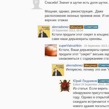
p
Спасибо! Значит в шутке есть доля шутки...
Мощная, однако, реконструкция...Даже
расположение оконных проемов иное. И не
верхних этажах
alexradonez
·
19 September 2013, 09:04
Кстати продали этот секрет в ельцин
сами наши дерьмократы хреновы.
superVatrushkin
·
19 September 2013, 
Кстати, Ваши дерьмократы хрен
продали этот "секрет" весьма зад
ознакомиться с содержанием ста
alexradonez
Интересно, почему это они "
Юрий Людников
Edited 19 September 2013, 09
Из статьи: Если верит
обнаружили присутствие
году. Однако в открыто
скандале встречается т
нового здания посольств