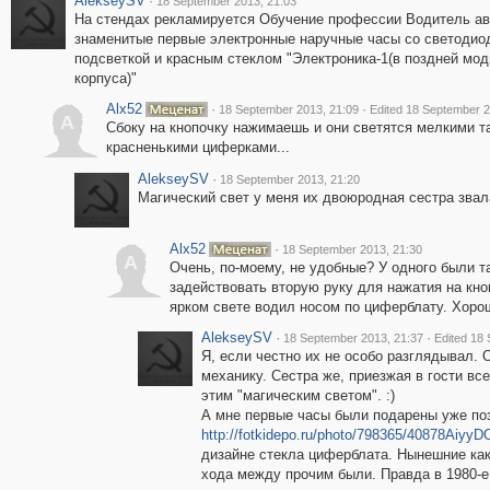
AlekseySV
·
18 September 2013, 21:03
На стендах рекламируется Обучение профессии Водитель ав
знаменитые первые электронные наручные часы со светодио
подсветкой и красным стеклом "Электроника-1(в поздней мо
корпуса)"
Alx52
·
·
18 September 2013, 21:09
Edited 18 September 2
A
Сбоку на кнопочку нажимаешь и они светятся мелкими т
красненькими циферками...
AlekseySV
·
18 September 2013, 21:20
Магический свет у меня их двоюродная сестра звала
Alx52
·
18 September 2013, 21:30
A
Очень, по-моему, не удобные? У одного были т
задействовать вторую руку для нажатия на кноп
ярком свете водил носом по циферблату. Хоро
AlekseySV
·
·
18 September 2013, 21:37
Edited 18
Я, если честно их не особо разглядывал. 
механику. Сестра же, приезжая в гости вс
этим "магическим светом". :)
А мне первые часы были подарены уже поз
http://fotkidepo.ru/photo/798365/40878Aiyy
дизайне стекла циферблата. Нынешние как
хода между прочим были. Правда в 1980-е