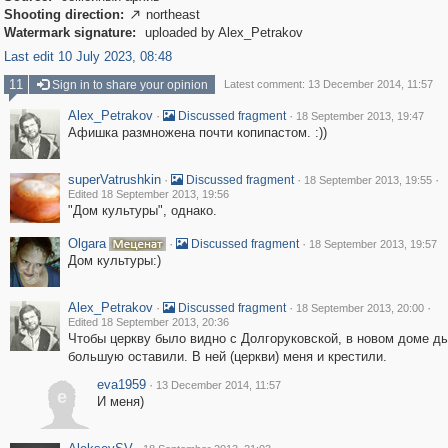
Shooting direction:
northeast

Watermark signature:
uploaded by Alex_Petrakov
Last edit 10 July 2023, 08:48
11
Sign in to share your opinion
Latest comment: 13 December 2014, 11:57
Alex_Petrakov
·
·
Discussed fragment
18 September 2013, 19:47
Афишка размножена почти копипастом. :))
superVatrushkin
·
·
·
Discussed fragment
18 September 2013, 19:55
Edited 18 September 2013, 19:56
"Дом культуры", однако.
Olgara
·
·
Discussed fragment
18 September 2013, 19:57
Дом культуры:)
Alex_Petrakov
·
·
·
Discussed fragment
18 September 2013, 20:00
Edited 18 September 2013, 20:36
Чтобы церкву было видно с Долгоруковской, в новом доме д
большую оставили. В ней (церкви) меня и крестили.
eva1959
·
13 December 2014, 11:57
e
И меня)