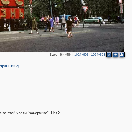
2
4
Sizes:
864×584
|
1024×693
|
1024×693
W
2
ipal Okrug
2
з-за этой части "заборчика". Нет?
13