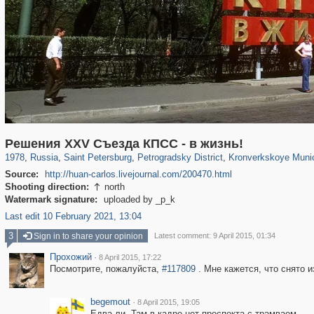
197,118
1,406,272
5,709
29,243
22,955
438
6,366
152
Решения XXV Съезда КПСС - в жизнь!
1978
,
Russia
,
Saint Petersburg
,
Petrogradsky District
,
Kronverkskoye Munic
Source:
http://huan-carlos.livejournal.com/200470.html
Shooting direction:
north

Watermark signature:
uploaded by _p_k
Last edit 10 February 2021, 13:04
3
Sign in to share your opinion
Latest comment: 9 April 2015, 01:34
Прохожий
·
8 April 2015, 17:22
Посмотрите, пожалуйста,
#117809
. Мне кажется, что снято и
begemout
·
8 April 2015, 19:05
Едва ли. Там в кадре нет проспекта с трамваем.