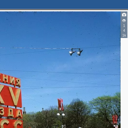
1
4
1k
2
25
9