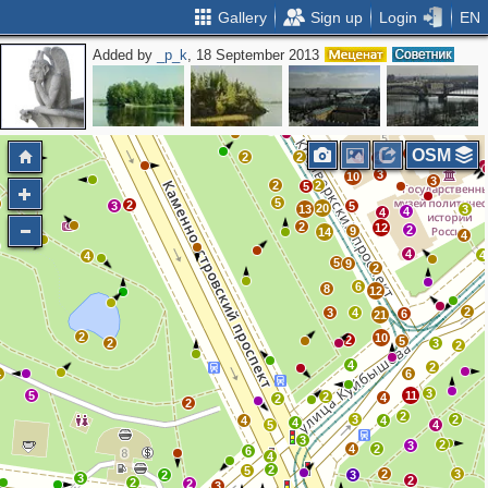
Gallery
Sign up
Login
EN
Added by
_p_k
, 18 September 2013
3
9
4
2
3
7
3
2
2
3
2
2
OSM
2
2
2
4
4
3
10
3
2
2
5
5
2
3
5
20
13
3
4
4
2
12
2
9
14
4
4
4
4
5
9
2
6
8
12
2
3
4
6
21
2
10
2
5
2
3
2
4
2
4
6
3
5
11
2
4
2
2
2
3
2
4
4
4
5
4
3
2
3
4
2
6
4
2
5
2
3
2
3
3
2
2
2
3