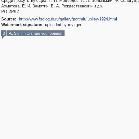
Среди присутствующих: П. Н. Медведев, А. Л. Волынский, Ф. Сологуб, 
Ахматова, Е. И. Замятин, В. А. Рождественский и др.
РО ИРЛИ
Source:
http://www.fsologub.ru/gallery/portrait/jubiley-1924.html
Watermark signature:
uploaded by myzgin
0
Sign in to share your opinion