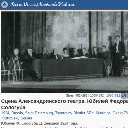
Retro View of Mankind's Habitat
Sizes:
482×285
|
1000×592
|
1000×592
W
Сцена Александринского театра. Юбилей Федор
197,175
1,406,849
5,709
29,243
50,244
1,833
8,788
288
Сологуба
1,230
32
1924
,
Russia
,
Saint Petersburg
,
Tsentralny District SPb
,
Municipal Okrug 78
Ostrovsky Square
Юбилей Ф. Сологуба 11 февраля 1924 года.