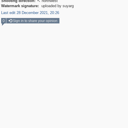
Shooting direction:
northwest

Watermark signature:
uploaded by suyarg
Last edit 28 December 2021, 20:26
0
Sign in to share your opinion