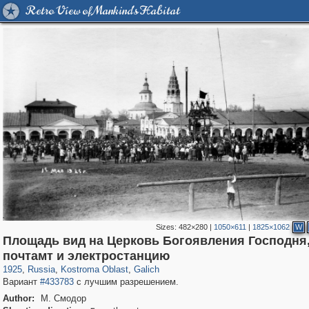
Retro View of Mankind's Habitat
Sizes:
482×280
|
1050×611
|
1825×1062
W
Площадь вид на Церковь Богоявления Господня
1,406,255
16,385
521
29,243
1,117
15
почтамт и электростанцию
1925
,
Russia
,
Kostroma Oblast
,
Galich
Вариант
#433783
с лучшим разрешением.
Author:
М. Смодор