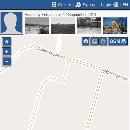
Gallery
Sign up
Login
EN
Added by
Fotoamator
, 17 September 2013
OSM