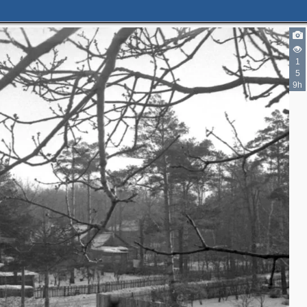
1
5
9h