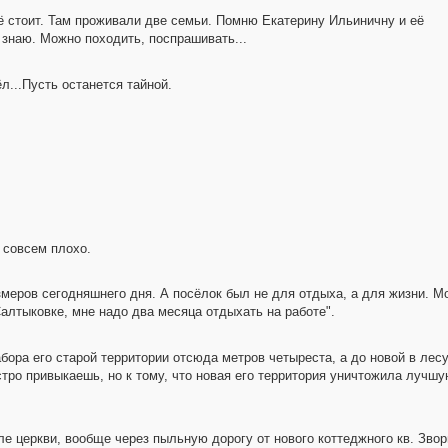
щё стоит. Там проживали две семьи. Помню Екатерину Ильиничну и её
 знаю. Можно походить, поспрашивать...
л...Пусть останется тайной.
 совсем плохо.
меров сегодняшнего дня. А посёлок был не для отдыха, а для жизни. Мой
Салтыковке, мне надо два месяца отдыхать на работе".
бора его старой территории отсюда метров четыреста, а до новой в лес
ро привыкаешь, но к тому, что новая его территория уничтожила лучшу
ле церкви, вообще через пыльную дорогу от нового коттеджного кв. Звор