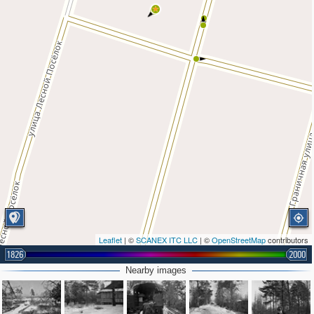
3
Leaflet
| ©
SCANEX ITC LLC
| ©
OpenStreetMap
contributors
1826
2000
Nearby images