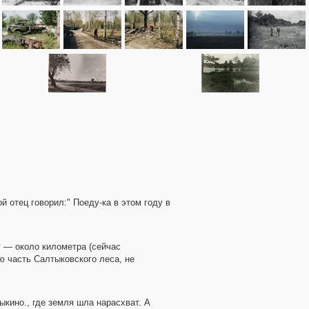
 отец говорил:" Поеду-ка в этом году в
у — около километра (сейчас
ю часть Салтыковского леса, не
ыкино., где земля шла нарасхват. А