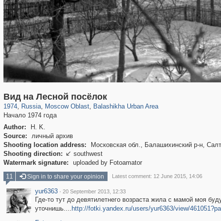
96,615
1,407,363
1,691
29,248
3,272
34
Вид на Лесной посёлок
1974
,
Russia
,
Moscow Oblast
,
Balashikha Urban Area
Начало 1974 года
Author:
H. K.
Source:
личный архив
Shooting location address:
Московская обл., Балашихинский р-н, Салт
Shooting direction:
southwest

Watermark signature:
uploaded by Fotoamator
11
Sign in to share your opinion
Latest comment: 12 June 2015, 14:06
yur6363
·
20 September 2013, 12:33
Где-то тут до девятилетнего возраста жила с мамой моя буд
уточнишь....
http://fotki.yandex.ru/users/yur6363/view/461051?p