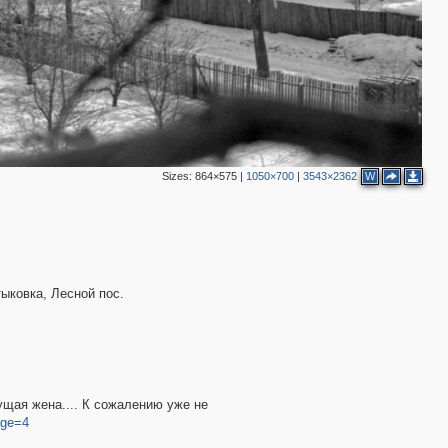
Sizes:
864×575
|
1050×700
|
3543×2362
W
ыковка, Лесной пос.
ущая жена.... К сожалению уже не
age=4