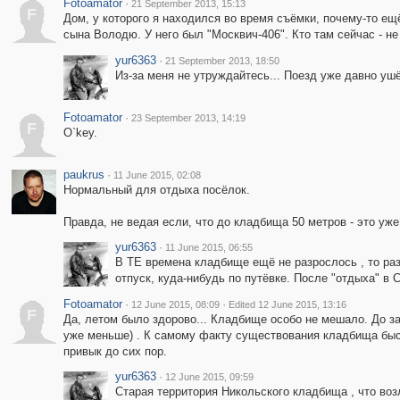
Fotoamator
·
21 September 2013, 15:13
F
Дом, у которого я находился во время съёмки, почему-то е
сына Володю. У него был "Москвич-406". Кто там сейчас - не
yur6363
·
21 September 2013, 18:50
Из-за меня не утруждайтесь... Поезд уже давно ушё
Fotoamator
·
23 September 2013, 14:19
F
O`key.
paukrus
·
11 June 2015, 02:08
Нормальный для отдыха посёлок.
Правда, не ведая если, что до кладбища 50 метров - это уже
yur6363
·
11 June 2015, 06:55
В ТЕ времена кладбище ещё не разрослось , то раз
отпуск, куда-нибудь по путёвке. После "отдыха" в 
Fotoamator
·
·
12 June 2015, 08:09
Edited 12 June 2015, 13:16
F
Да, летом было здорово... Кладбище особо не мешало. До за
уже меньше) . К самому факту существования кладбища быст
привык до сих пор.
yur6363
·
12 June 2015, 09:59
Старая территория Никольского кладбища , что воз