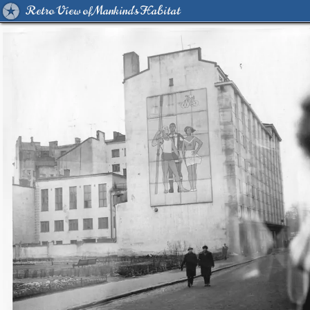
Retro View of Mankind's Habitat