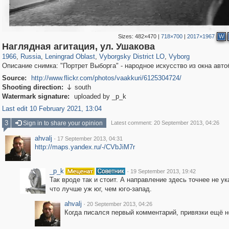
Sizes:
482×470
|
718×700
|
2017×1967
W
1,406,255
38,918
592
29,243
15,586
127
10,931
101
Наглядная агитация, ул. Ушакова
1966
,
Russia
,
Leningrad Oblast
,
Vyborgsky District LO
,
Vyborg
Описание снимка: "Портрет Выборга" - народное искусство из окна авто
Source:
http://www.flickr.com/photos/vaakkuri/6125304724/
Shooting direction:
south

Watermark signature:
uploaded by _p_k
Last edit 10 February 2021, 13:04
3
Sign in to share your opinion
Latest comment: 20 September 2013, 04:26
ahvalj
·
17 September 2013, 04:31
http://maps.yandex.ru/-/CVbJiM7r
_p_k
·
19 September 2013, 19:42
Так вроде так и стоит. А направление здесь точнее не ук
что лучше уж юг, чем юго-запад.
ahvalj
·
20 September 2013, 04:26
Когда писался первый комментарий, привязки ещё н