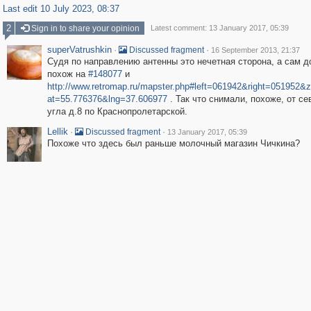
Last edit 10 July 2023, 08:37
2
Sign in to share your opinion
Latest comment: 13 January 2017, 05:39
superVatrushkin
·
·
Discussed fragment
16 September 2013, 21:37
Судя по направлению антенны это нечетная сторона, а сам д
похож на
#148077
и
http://www.retromap.ru/mapster.php#left=061942&right=051952
at=55.776376&lng=37.606977
. Так что снимали, похоже, от се
угла д.8 по Краснопролетарской.
Lellik
·
·
Discussed fragment
13 January 2017, 05:39
Похоже что здесь был раньше молочный магазин Чичкина?