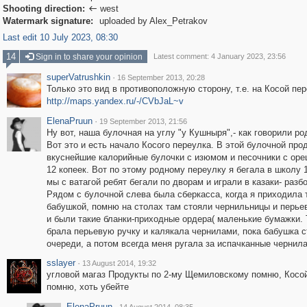
Shooting direction:
west

Watermark signature:
uploaded by Alex_Petrakov
Last edit 10 July 2023, 08:30
14
Sign in to share your opinion
Latest comment: 4 January 2023, 23:56
superVatrushkin
·
16 September 2013, 20:28
Только это вид в противоположную сторону, т.е. на Косой пе
http://maps.yandex.ru/-/CVbJaL~v
ElenaPruun
·
19 September 2013, 21:56
Ну вот, наша булочная на углу "у Кушныря",- как говорили ро
Вот это и есть начало Косого переулка. В этой булочной про
вкуснейшие калорийные булочки с изюмом и песочники с оре
12 копеек. Вот по этому родному переулку я бегала в школу 
мы с ватагой ребят бегали по дворам и играли в казаки- разбо
Рядом с булочной слева была сберкасса, когда я приходила 
бабушкой, помню на столах там стояли чернильницы и перье
и были такие бланки-приходные ордера( маленькие бумажки. 
брала перьевую ручку и калякала чернилами, пока бабушка с
очереди, а потом всегда меня ругала за испачканные чернила
sslayer
·
13 August 2014, 19:32
угловой магаз Продукты по 2-му Щемиловскому помню, Косой
помню, хоть убейте
ElenaPruun
·