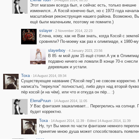
14 August 2014, 08:35
Этот магазин всегда был, и сейчас есть, только внешне
изменился...А Косой конечно был, но с 1973 года начала
масштабная реконструкция нашего района. Возможно, Вы
ещё были маленьким, поэтому не помните.)
sslayer
·
2 November 2014, 22:23
Елена, кому, как не Вам знать, когда Косой с земле
сровняли? По-моему как раз к олимпиаде, к 1980-му
slayerboy
·
4 January 2023, 23:56
В 85 -м мой дом 15 ещё стоял.А уж в Олимпиа
подавно ничего не ломали.В конце 70-х снесли
деревяшек и устали.
Toxa
·
14 August 2014, 09:34
Существующее название ("Косой пер") не совсем корректно. Н
написа'ть "переулок" полностью), либо двух над второй букво
пёр косой (и на чём), или что и откуда он пёр... :)
ElenaPruun
·
14 August 2014, 11:05
У Вас фантазия зашкаливает... Перегрелись на солнце. 
будет корректно.
Toxa
·
·
14 August 2014, 11:39
Edited 14 August 2014, 11:39
Ну, тут Вы меня по части фантазии немного перепл
принятие мною душа может способствовать появлению