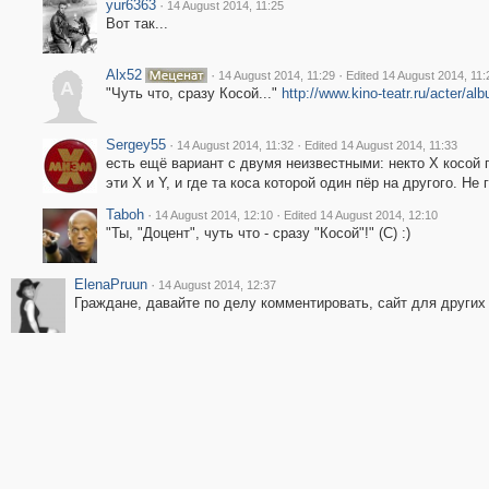
yur6363
·
14 August 2014, 11:25
Вот так...
Alx52
·
·
14 August 2014, 11:29
Edited 14 August 2014, 11:
A
"Чуть что, сразу Косой..."
http://www.kino-teatr.ru/acter/a
Sergey55
·
·
14 August 2014, 11:32
Edited 14 August 2014, 11:33
есть ещё вариант с двумя неизвестными: некто Х косой п
эти Х и Y, и где та коса которой один пёр на другого. Не 
Taboh
·
·
14 August 2014, 12:10
Edited 14 August 2014, 12:10
"Ты, "Доцент", чуть что - сразу "Косой"!" (С) :)
ElenaPruun
·
14 August 2014, 12:37
Граждане, давайте по делу комментировать, сайт для других