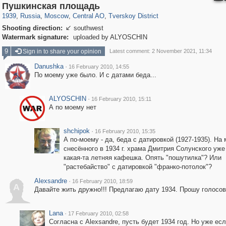
319,878
1,407,269
160,021
8,286
29,248
5,916
53,055
2,283
Пушкинская площадь
1939
,
Russia
,
Moscow
,
Central AO
,
Tverskoy District
Shooting direction:
southwest

Watermark signature:
uploaded by ALYOSCHIN
9
Sign in to share your opinion
Latest comment: 2 November 2021, 11:34
Danushka
·
16 February 2010, 14:55
По моему уже было. И с датами беда...
ALYOSCHIN
·
16 February 2010, 15:11
А по моему нет
shchipok
·
16 February 2010, 15:35
А по-моему - да, беда с датировкой (1927-1935). На
снесённого в 1934 г. храма Дмитрия Солунского уже
какая-та летняя кафешка. Опять "пошутилка"? Или
"растебайство" с датировкой "франко-потолок"?
Alexsandre
·
16 February 2010, 18:59
A
Давайте жить дружно!!! Предлагаю дату 1934. Прошу голосов
Lana
·
17 February 2010, 02:58
Согласна с Alexsandre, пусть будет 1934 год. Но уже есл