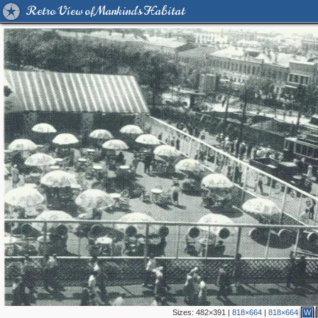
Retro View of Mankind's Habitat
Sizes:
482×391
|
818×664
|
818×664
W