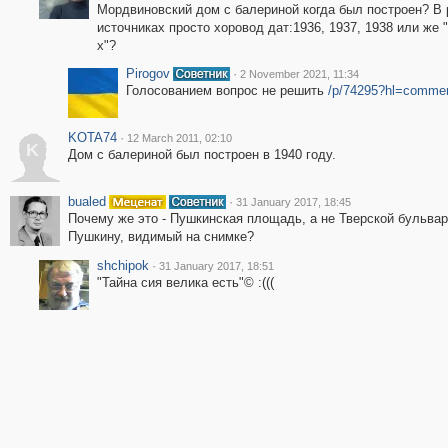
Мордвиновский дом с балериной когда был построен? В
источниках просто хоровод дат:1936, 1937, 1938 или же "
х"?
Pirogov
·
2 November 2021, 11:34
Голосованием вопрос не решить
/p/74295?hl=comme
KOTA74
·
12 March 2011, 02:10
K
Дом с балериной был построен в 1940 году.
bualed
·
31 January 2017, 18:45
Почему же это - Пушкинская площадь, а не Тверской бульвар
Пушкину, видимый на снимке?
shchipok
·
31 January 2017, 18:51
"Тайна сия велика есть"© :(((