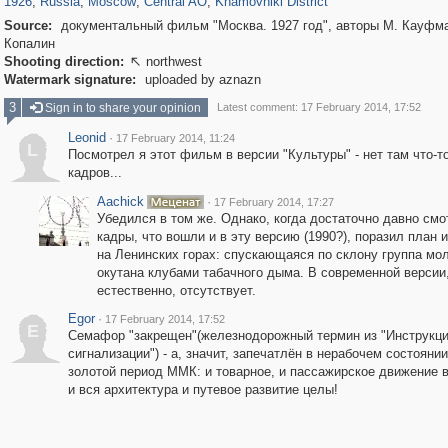
1926
,
Russia
,
Moscow
,
Central AO
,
Khamovniki District
Source:
документальный фильм "Москва. 1927 год", авторы М. Кауфма
Копалин
Shooting direction:
northwest

Watermark signature:
uploaded by aznazn
3
Sign in to share your opinion
Latest comment: 17 February 2014, 17:52
Leonid
·
17 February 2014, 11:24
L
Посмотрел я этот фильм в версии "Культуры" - нет там что-т
кадров...
Aachick
·
17 February 2014, 17:27
Убедился в том же. Однако, когда достаточно давно смо
кадры, что вошли и в эту версию (1990?), поразил план 
на Ленинских горах: спускающаяся по склону группа мо
окутана клубами табачного дыма. В современной версии
естественно, отсутствует.
Egor
·
17 February 2014, 17:52
E
Семафор "закрещен"(железнодорожный термин из "Инструкци
сигнализации") - а, значит, запечатлён в нерабочем состоянии
золотой период ММК: и товарное, и пассажирское движение в
и вся архитектура и путевое развитие целы!