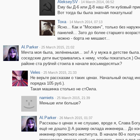
AlekseySV
·
14 March 2014, 06:52
Ему бы Д-6 или Д-8 наш 45-ти кубовый при
Вот тогда бы была знатная покатулька!
Toxa
·
14 March 2014, 07:13
Ясно... Как и "Москвич", только без наруж
панелей... Зато до более старшего возраст
можно - борта не мешают...
Al.Parker
·
25 March 2015, 21:02
Мечта моя была, зелёненькая... эх! А у мужа в детстве была
соседские дети выстраивались к нему, чтобы покататься.) Она
районе ста рублей стоила в начале восьмидесятых?
Veles
·
25 March 2015, 21:33
Не верьте рассказам о таких ценах. Начальный оклад инж
порядка 105 руб.).
Такая машинка столько не стОила.
narniets
·
25 March 2015, 21:39
Меньше или больше?
Al.Parker
·
26 March 2015, 01:37
Рассказы о ценах я не слушаю, вроде я, Слава Богу
ещё не дошло.)) А размер оклада инженера... До кон
инженер проектного института. В начале 80-х получ
прессовали, просто чтобы не покупать, пока я под н