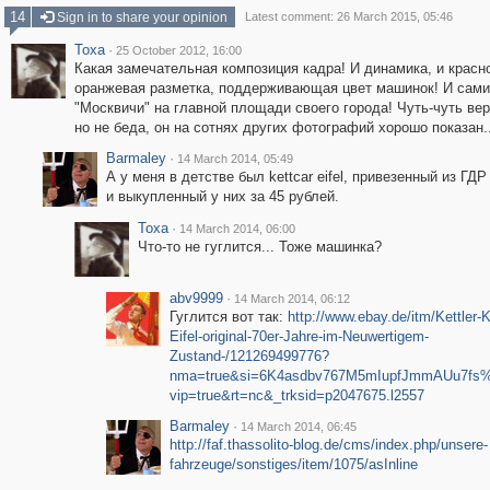
14
Sign in to share your opinion
Latest comment: 26 March 2015, 05:46
Toxa
·
25 October 2012, 16:00
Какая замечательная композиция кадра! И динамика, и красн
оранжевая разметка, поддерживающая цвет машинок! И сами
"Москвичи" на главной площади своего города! Чуть-чуть вер
но не беда, он на сотнях других фотографий хорошо показан..
Barmaley
·
14 March 2014, 05:49
А у меня в детстве был kettcar eifel, привезенный из ГД
и выкупленный у них за 45 рублей.
Toxa
·
14 March 2014, 06:00
Что-то не гуглится... Тоже машинка?
abv9999
·
14 March 2014, 06:12
Гуглится вот так:
http://www.ebay.de/itm/Kettler-K
Eifel-original-70er-Jahre-im-Neuwertigem-
Zustand-/121269499776?
nma=true&si=6K4asdbv767M5mIupfJmmAUu7fs%
vip=true&rt=nc&_trksid=p2047675.l2557
Barmaley
·
14 March 2014, 06:45
http://faf.thassolito-blog.de/cms/index.php/unsere-
fahrzeuge/sonstiges/item/1075/asInline