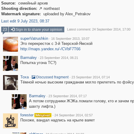
Source:
семейный архив
Shooting direction:
northeast

Watermark signature:
uploaded by Alex_Petrakov
Last edit 9 July 2023, 08:37
23
Sign in to share your opinion
Latest comment: 24 September 2014, 17:00
superVatrushkin
·
16 September 2013, 10:07
Это перекресток с 3-й Тверской-Ямской
http://maps.yandex.ru/-/CVbF7T66
Barmaley
·
23 September 2014, 06:21
Попытка угона ТС?)
Toxa
·
·
Discussed fragment
23 September 2014, 07:14
Тёмной ночью высоким гражданам могло прилететь по фэйсу.
Barmaley
·
23 September 2014, 07:17
А потом сотрудники ЖЭКа ломали голову, кто и зачем п
шахту лифта.)
forester
·
24 September 2014, 02:57
Похоже, вандал надпись на крыле ваяет