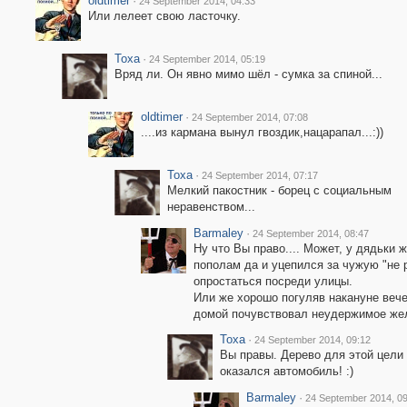
oldtimer
·
24 September 2014, 04:33
Или лелеет свою ласточку.
Toxa
·
24 September 2014, 05:19
Вряд ли. Он явно мимо шёл - сумка за спиной...
oldtimer
·
24 September 2014, 07:08
....из кармана вынул гвоздик,нацарапал...:))
Toxa
·
24 September 2014, 07:17
Мелкий пакостник - борец с социальным
неравенством...
Barmaley
·
24 September 2014, 08:47
Ну что Вы право.... Может, у дядьки 
пополам да и уцепился за чужую "не 
опростаться посреди улицы.
Или же хорошо погуляв накануне вече
домой почувствовал неудержимое жел
Toxa
·
24 September 2014, 09:12
Вы правы. Дерево для этой цели 
оказался автомобиль! :)
Barmaley
·
24 September 2014, 09