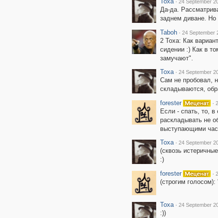
Toxa
·
24 September 20
Да-да. Рассматрива
заднем диване. Но 
Taboh
·
24 September 
2 Тоха: Как вариан
сидении :) Как в т
замучают".
Toxa
·
24 September 20
Cам не пробовал, н
складываются, обра
forester
·
Если - спать, то, 
раскладывать не о
выступающими частя
Toxa
·
24 September 20
(сквозь истеричные 
:)
forester
·
(строгим голосом):
Toxa
·
24 September 20
:))