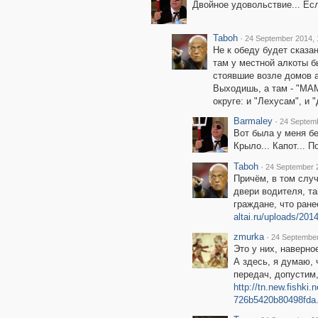
Двойное удовольствие... Есл
Taboh
·
24 September 2014, 
Не к обеду будет сказан
там у местной алкоты б
стоявшие возле домов а
Выходишь, а там - "МАМ
округе: и "Лехусам", и "
Barmaley
·
24 Septemb
Вот была у меня бе
Крыло... Капот... 
Taboh
·
24 September 
Причём, в том случ
двери водителя, та
граждане, что ране
altai.ru/uploads/20
zmurka
·
24 September
Это у них, наверно
А здесь, я думаю, 
передач, допустим,
http://tn.new.fishk
726b5420b80498fda.