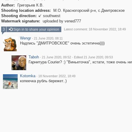
Author:
Григорьев К.В.
Shooting location address:
М.О. Красногорский р-н, с.Дмитровское
Shooting direction:
southwest

Watermark signature:
uploaded by vened777
3
Sign in to share your opinion
Latest comment: 18 November 2022, 18:49
Wengr
·
21 June 2020, 08:11
Надпись "ДМИТРОВСКОЕ" очень эстетична))))
Taboh
·
·
21 June 2020, 09:52
Edited 21 June 2020, 09:53
Гарнитура Courier? :) "Виньеточка", кстати, тоже очень ни
Kotomka
·
18 November 2022, 18:49
копеечка рубль бережет..)