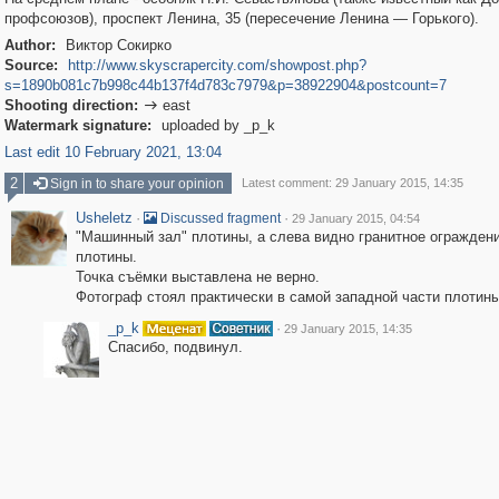
профсоюзов), проспект Ленина, 35 (пересечение Ленина — Горького).
Author:
Виктор Сокирко
Source:
http://www.skyscrapercity.com/showpost.php?
s=1890b081c7b998c44b137f4d783c7979&p=38922904&postcount=7
Shooting direction:
east

Watermark signature:
uploaded by _p_k
Last edit 10 February 2021, 13:04
2
Sign in to share your opinion
Latest comment: 29 January 2015, 14:35
Usheletz
·
·
Discussed fragment
29 January 2015, 04:54
"Машинный зал" плотины, а слева видно гранитное огражден
плотины.
Точка съёмки выставлена не верно.
Фотограф стоял практически в самой западной части плотины
_p_k
·
29 January 2015, 14:35
Спасибо, подвинул.