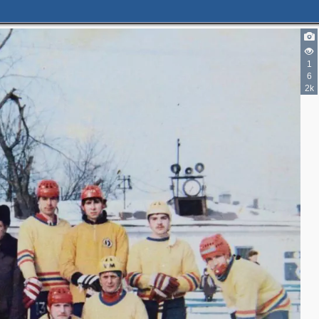
1
6
2k