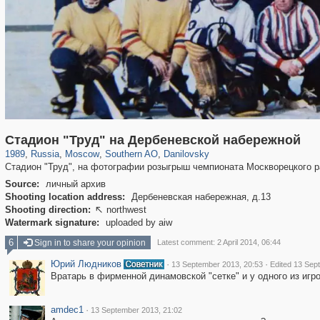
319,716
1,405,929
8,286
21,636
29,243
390
5,921
116
Стадион "Труд" на Дербеневской набережной
1989
,
Russia
,
Moscow
,
Southern AO
,
Danilovsky
Стадион "Труд", на фотографии розыгрыш чемпионата Москворецкого ра
Source:
личный архив
Shooting location address:
Дербеневская набережная, д.13
Shooting direction:
northwest

Watermark signature:
uploaded by aiw
6
Sign in to share your opinion
Latest comment: 2 April 2014, 06:44
Юрий Людников
·
·
13 September 2013, 20:53
Edited 13 Sep
Вратарь в фирменной динамовской "сетке" и у одного из игр
amdec1
·
13 September 2013, 21:02