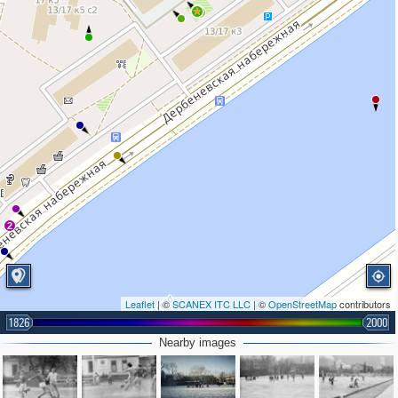
2
2
Leaflet
| ©
SCANEX ITC LLC
| ©
OpenStreetMap
contributors
1826
2000
Nearby images