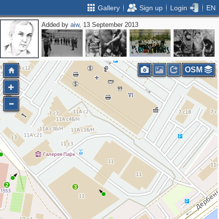
Gallery
Sign up
Login
EN
Added by
aiw
, 13 September 2013
OSM
2
3