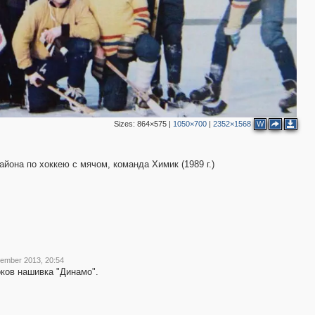
Sizes:
864×575
|
1050×700
|
2352×1568
W
йона по хоккею с мячом, команда Химик (1989 г.)
tember 2013, 20:54
оков нашивка "Динамо".