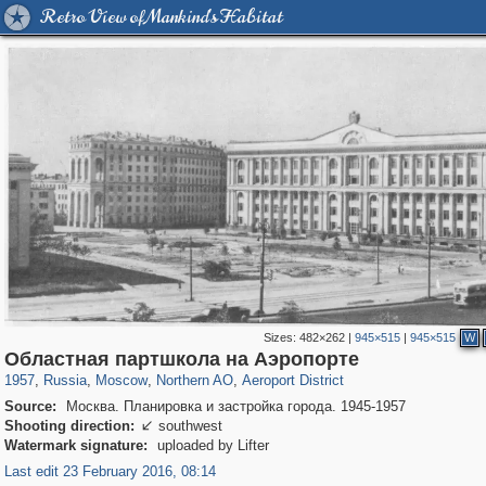
Retro View of Mankind's Habitat
Sizes:
482×262
|
945×515
|
945×515
W
319,779
1,406,257
8,286
22,533
29,243
598
2,607
97
Областная партшкола на Аэропорте
1957
,
Russia
,
Moscow
,
Northern AO
,
Aeroport District
Source:
Москва. Планировка и застройка города. 1945-1957
Shooting direction:
southwest

Watermark signature:
uploaded by Lifter
Last edit 23 February 2016, 08:14