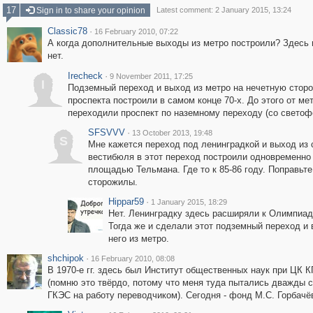
17
Sign in to share your opinion
Latest comment: 2 January 2015, 13:24
Classic78
·
16 February 2010, 07:22
А когда дополнительные выходы из метро построили? Здесь
нет.
Irecheck
·
9 November 2011, 17:25
I
Подземный переход и выход из метро на нечетную стор
проспекта построили в самом конце 70-х. До этого от ме
переходили проспект по наземному переходу (со светоф
SFSVVV
·
13 October 2013, 19:48
S
Мне кажется переход под ленинградкой и выход из 
вестибюля в этот переход построили одновременно
площадью Тельмана. Где то к 85-86 году. Поправьте
сторожилы.
Hippar59
·
1 January 2015, 18:29
Нет. Ленинградку здесь расширяли к Олимпиад
Тогда же и сделали этот подземный переход и 
него из метро.
shchipok
·
16 February 2010, 08:08
В 1970-е гг. здесь был Институт общественных наук при ЦК 
(помню это твёрдо, потому что меня туда пытались дважды с
ГКЭС на работу переводчиком). Сегодня - фонд М.С. Горбачё