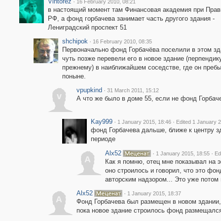
Vintorez
·
16 February 2010, 08:21
в настоящий момент там Финансовая академия при Прав
РФ, а фонд горбачева занимает часть другого здания -
Лениградский проспект 51
shchipok
·
16 February 2010, 08:35
Первоначально фонд Горбачёва поселили в этом зд
чуть позже перевели его в новое здание (перпендик
прежнему) в наиближайшем соседстве, где он пребы
поныне.
vpupkind
·
31 March 2011, 15:12
v
А что же было в доме 55, если не фонд Горбач
Kay999
·
·
1 January 2015, 18:46
Edited 1 January 
фонд Горбачева дальше, ближе к центру з
периоде
Alx52
·
·
1 January 2015, 18:55
Ed
A
Как я помню, отец мне показывал на 
оно строилось и говорил, что это фо
авторским надзором... Это уже потом
Alx52
·
1 January 2015, 18:37
A
Фонд Горбачева был размещен в новом здании, 
пока новое здание строилось фонд размещался