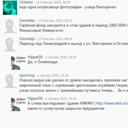
Vintorez
·
16 February 2010, 08:18
еще одна потрясающя фотография - улица Викторенко
Gennadyi
·
13 February 2014, 06:52
G
Горбачев-фонд находился в этом здании в период 1992-2000 г
Финансовый Университет.
Gennadyi
·
13 February 2014, 06:54
G
Переход под Ленинградкой и выход к ул. Викторенко и Остря
Hippar59
·
1 January 2015, 18:30
Да, к Олимпиаде
npocmop
·
1 January 2015, 19:38
n
Хорошо видно,как далеко от домов находилась проезжая час
широченный газон с огромными цветочными клумбами,тянувш
узкая полоска земли с трамвайными путями,а теперь....Эх-х-х.
Hippar59
·
2 January 2015, 13:24
А слева выглядывает здание НИКФИ (
http://www.nikfi.ru/
какое-то супер-пупер закрытое предприятие