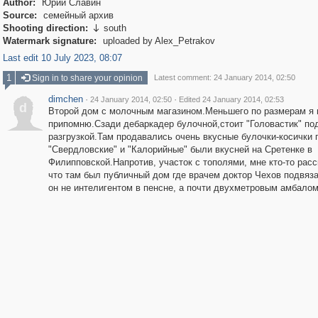
Author:
Юрий Славин
Source:
семейный архив
Shooting direction:
south

Watermark signature:
uploaded by Alex_Petrakov
Last edit 10 July 2023, 08:07
1
Sign in to share your opinion
Latest comment: 24 January 2014, 02:50
dimchen
·
·
24 January 2014, 02:50
Edited 24 January 2014, 02:53
d
Второй дом с молочным магазином.Меньшего по размерам я 
припомню.Сзади дебаркадер булочной,стоит "Головастик" по
разгрузкой.Там продавались очень вкусные булочки-косички п
"Свердловские" и "Калорийные" были вкусней на Сретенке в
Филипповской.Напротив, участок с тополями, мне кто-то рас
что там был публичный дом где врачем доктор Чехов подвяз
он не интелигентом в пенсне, а почти двухметровым амбалом