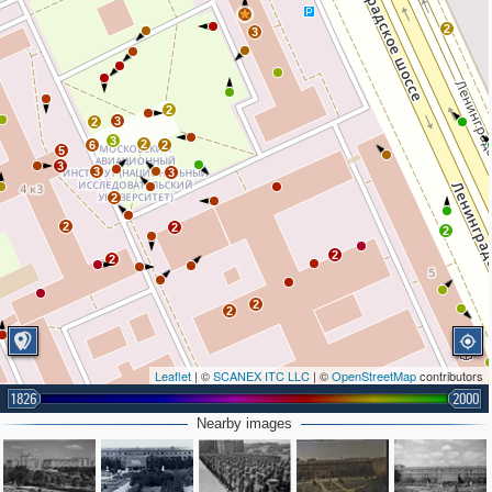
2
3
2
3
2
3
2
6
2
5
3
3
3
2
2
2
2
2
2
2
2
Leaflet
| ©
SCANEX ITC LLC
| ©
OpenStreetMap
contributors
1826
2000
Nearby images