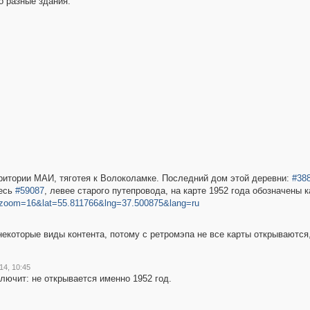
то разные здания.
ритории МАИ, тяготея к Волоколамке. Последний дом этой деревни:
#38
десь
#59087
, левее старого путепровода, на карте 1952 года обозначены 
52&zoom=16&lat=55.811766&lng=37.500875&lang=ru
некоторые виды контента, потому с ретромэпа не все карты открываются, 
4, 10:45
 глючит: не открывается именно 1952 год.