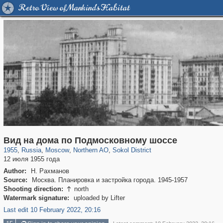
Retro View of Mankind's Habitat
319,724
1,406,034
8,286
22,533
29,243
598
3,442
98
Вид на дома по Подмосковному шоссе
1955
,
Russia
,
Moscow
,
Northern AO
,
Sokol District
12 июля 1955 года
Author:
Н. Рахманов
Source:
Москва. Планировка и застройка города. 1945-1957
Shooting direction:
north

Watermark signature:
uploaded by Lifter
Last edit 10 February 2022, 20:16