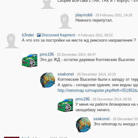
Скорее все-таки с ГАК. ГАК и 7 корпус - э
playmobil
·
28 February 2011, 14:18
p
Немного перепутал.
b3nder
·
·
Discussed fragment
4 February 2011, 08:22
b
А что это за постройки на месте жд рижского направления ?
pms196
·
25 December 2014, 08:47
Это до ЖД - остатки деревни Коптевские Выселки
seakonst
·
25 December 2014, 10:15
Коптевские Выселки были к западу от тер
А здесь - складские здания, они видны з
http://retromap.ru/mapster.php#left=0519
pms196
·
26 December 2014, 09:50
У меня на работе блокировка на 
овощебазу ничего.
seakonst
·
26 December 201
Это retromap.ru иногда