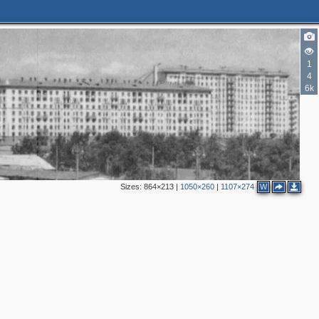
1
4
6k
Sizes:
864×213
|
1050×260
|
1107×274
W