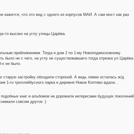
не кажется, что это вид с одного из корпусов МАИ. А сам мост как раз
де-то высоко на углу улицы Царёва.
сильным приближением. Тогда и дом 2 по 1-му Новоподмосковному
3
ь было не с чего, на углу не существовавшего тогда отрезка ул.Царёва
-х не было.
ую старую застройку обходили стороной. А ведь левее осталась ж/д
2
ия 1-го троллейбусного парка и деревня Новое Коптево вдали...
и подобных книг и альбомов не дорожили интересами будущих поколений
снимали совсем другое :)