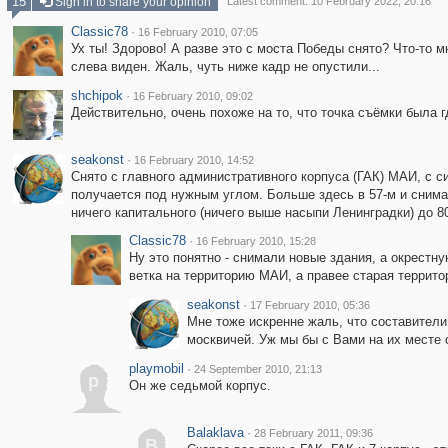
15
Sign in to share your opinion
Latest comment: 10 February 2022, 20:16
Classic78
·
16 February 2010, 07:05
Ух ты! Здорово! А разве это с моста Победы снято? Что-то м
слева виден. Жаль, чуть ниже кадр не опустили...
shchipok
·
16 February 2010, 09:02
Действительно, очень похоже на то, что точка съёмки была г
seakonst
·
16 February 2010, 14:52
Снято с главного административного корпуса (ГАК) МАИ, с 
получается под нужным углом. Больше здесь в 57-м и снимат
ничего капитального (ничего выше насыпи Ленинградки) до 80
Classic78
·
16 February 2010, 15:28
Ну это понятно - снимали новые здания, а окрестн
ветка на территорию МАИ, а правее старая территор
seakonst
·
17 February 2010, 05:36
Мне тоже искренне жаль, что составител
москвичей. Уж мы бы с Вами на их месте 
playmobil
·
24 September 2010, 21:13
p
Он же седьмой корпус.
Balaklava
·
28 February 2011, 09:36
B