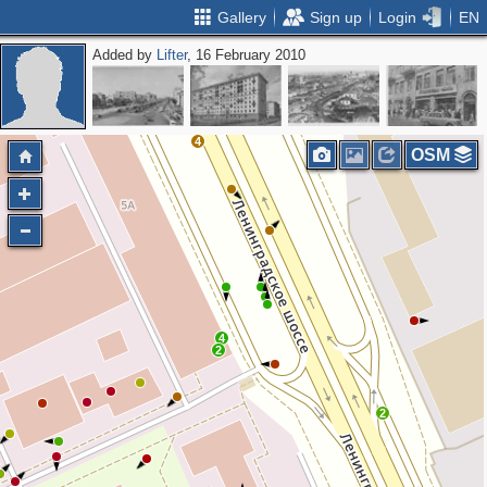
Gallery
Sign up
Login
EN
Added by
Lifter
, 16 February 2010
2
2
2
2
3
4
OSM
4
2
2