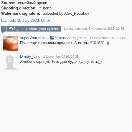
Source:
семейный архив
Shooting direction:
north

Watermark signature:
uploaded by Alex_Petrakov
Last edit 10 July 2023, 08:07
2
Sign in to share your opinion
Latest comment: 1 November 2016, 20:35
superVatrushkin
·
·
Discussed fragment
13 September 2013, 13:26
Пока еще витамины продают. А потом
#101620
:))
Dmitry_Lino
·
1 November 2016, 20:35
D
Хлебопекарня))). Теть дай будочку. Ну теть)))