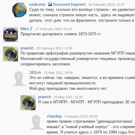
seakonst
·
·
Discussed fragment
16 February 2010, 15:37
Судя по тому, сколько его вообще строили - не удивител
может, сначала строили левую часть, здесь не видиму
деталь: этот дом, что на фрагменте, построили только в
Mike.Z
·
17 February 2010, 03:13
Предлагаю датировать снимок 1973-1975 гг.
praersh
·
25 February 2010, 11:49
По правилам орфографии развёрнутое название МГУПП пишет
Московский государственный университет пищевых производ
скорректировать заголовок.
182cm
·
15 May 2011, 14:04
1
Это он сейчас так, наверно, пишется, а во времена съе
институт пищевой промышленности.
Мой дед преподавал там много-много лет.
praersh
·
29 May 2011, 16:20
Я сам в МТИПП - МГАПП - МГУПП преподавал 30 лет
chatoleg
·
4 January 2013, 09:39
c
прямо правее строгановки "двенадцатиэтажка"
машин",а "новый учебный корпус" - это совреме
время. Я учился здесь с 1979 по 1984 годы.Хот