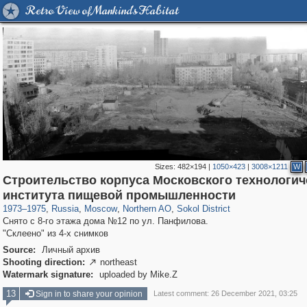
Retro View of Mankind's Habitat
Sizes:
482×194
|
1050×423
|
3008×1211
W
Строительство корпуса Московского технологич
319,779
1,406,144
8,286
22,533
29,243
598
3,442
98
института пищевой промышленности
1973
–
1975
,
Russia
,
Moscow
,
Northern AO
,
Sokol District
Снято с 8-го этажа дома №12 по ул. Панфилова.
"Склеено" из 4-х снимков
Source:
Личный архив
Shooting direction:
northeast

Watermark signature:
uploaded by Mike.Z
13
Sign in to share your opinion
Latest comment: 26 December 2021, 03:25