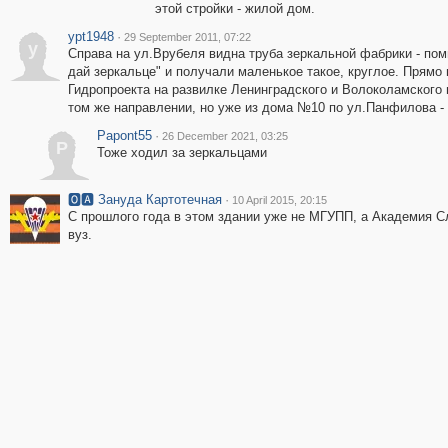
этой стройки - жилой дом.
ypt1948
·
29 September 2011, 07:22
y
Справа на ул.Врубеля видна труба зеркальной фабрики - пом
дай зеркальце" и получали маленькое такое, круглое. Прямо 
Гидропроекта на развилке Ленинградского и Волоколамского ш
том же направлении, но уже из дома №10 по ул.Панфилова - 
Papont55
·
26 December 2021, 03:25
P
Тоже ходил за зеркальцами
🅾🅰 Зануда Картотечная
·
10 April 2015, 20:15
С прошлого года в этом здании уже не МГУПП, а Академия Сл
вуз.