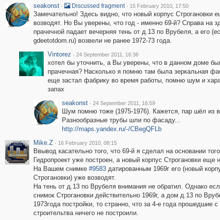
seakonst
·
·
Discussed fragment
15 February 2010, 17:50
Замечательно! Здесь видно, что новый корпус Строгановки е
возводят. Но Вы уверены, что год - именно 69-й? Справа на з
прачечной падает вечерняя тень от д.13 по Врубеля, а его (е
gdeetotdom.ru) возвели не ранее 1972-73 года.
Vintorez
·
24 September 2011, 16:36
хотел бы уточнить, а Вы уверены, что в данном доме бы
прачечная? Насколько я помню там была зеркальная фа
еще застал фабрику во время работы, помню шум и хар
запах
seakonst
·
24 September 2011, 16:59
Шум помню тоже (1975-1976). Кажется, пар шёл из 
Разнообразные трубы шли по фасаду...
http://maps.yandex.ru/-/CBegQFLb
Mike.Z
·
16 February 2010, 08:15
Ввывод касательно того, что 69-й я сделал на основании того
Гидропроект уже построен, а новый корпус Строгановки еще н
На Вашем снимке
#9583
датированным 1969г его (новый корп
Строгановки) уже возводят.
На тень от д.13 по Врубеля внимания не обратил. Однако ес
снимок Строгановки действительно 1969г, а дом д.13 по Вруб
1973года постройки, то странно, что за 4-е года прошедшие с
строительтва ничего не построили.