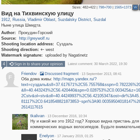
Sizes:
482×422
|
798×700
|
1565×1373
W
14,632
1,405,783
378
29,243
4,278
167
3,579
115
Вид на Тихвинскую улицу
1912
,
Russia
,
Vladimir Oblast
,
Suzdalsky District
,
Suzdal
Ныне улица Шмидта.
Author:
Прокудин-Горский
Source:
http://greywolf.ru
Shooting location address:
Суздаль
Shooting direction:
west

Watermark signature:
uploaded by Nagatinetz
4
Sign in to share your opinion
Latest comment: 30 March 2022, 19:30
Friendov
·
·
Discussed fragment
13 September 2013, 08:41
F
Оба дома живы:
http://maps.yandex.ru/?
text=суздаль&sll=37.617671%2C55.755768&sspn=0.782226%2
&ll=40.443243%2C56.420440&spn=0.028753%2C0.003425&z=
2Cstv&ol=stv&oll=40.44249937%2C56.42105347&ost=dir%3A45
81117%2C0.6418548821873853~spn%3A90.00359504018147%2
2614117615
tkalivan
·
13 December 2016, 10:34
Ну и какой же это 1912 год? Хорошо видна пристань для
коммерческих водных велосипедов. Будьте внимательне
Enelyon
·
17 January 2019, 01:25