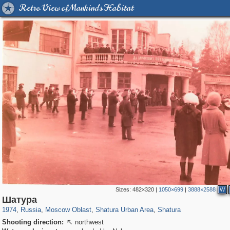
Retro View of Mankind's Habitat
Sizes:
482×320
|
1050×699
|
3888×2588
W
96,182
1,405,939
1,691
29,243
544
4
341
Шатура
1974
,
Russia
,
Moscow Oblast
,
Shatura Urban Area
,
Shatura
Shooting direction:
northwest
