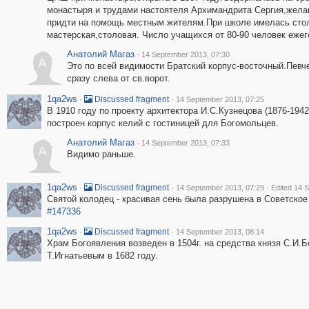
монастыря и трудами настоятеля Архимандрита Сергия,жела
придти на помощь местным жителям.При школе имелась сто
мастерская,столовая. Число учащихся от 80-90 человек ежег
Анатолий Магаз
·
14 September 2013, 07:30
А
Это по всей видимости Братский корпус-восточный.Певч
сразу слева от св.ворот.
1qa2ws
·
·
Discussed fragment
14 September 2013, 07:25
В 1910 году по проекту архитектора И.С.Кузнецова (1876-1942
построен корпус келий с гостиницей для Богомольцев.
Анатолий Магаз
·
14 September 2013, 07:33
А
Видимо раньше.
1qa2ws
·
·
·
Discussed fragment
14 September 2013, 07:29
Edited 14 
Святой колодец - красивая сень была разрушена в Советское
#147336
1qa2ws
·
·
Discussed fragment
14 September 2013, 08:14
Храм Богоявления возведен в 1504г. на средства князя С.И.
Т.Игнатьевым в 1682 году.