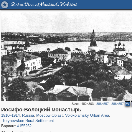
Retro View of Mankind's Habitat
Sizes:
482×303
|
886×557
|
886×557
W
96,523
1,406,999
1,691
29,248
1,469
57
Иосифо-Волоцкий монастырь
571
27
1910
–
1914
,
Russia
,
Moscow Oblast
,
Volokolamsky Urban Area
,
Teryaevskoe Rural Settlement
Вариант
#155252
.