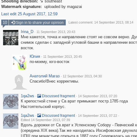
Shooting direction:
southeast

Watermark signature:
uploaded by magazai
Last edit 25 August 2017, 12:59
10
Sign in to share your opinion
Latest comment: 14 September 2013, 08:14
Irina_D
·
11 September 2013, 20:43
Мне кажется, точка и направление стоят не совсем верно. Ду
снимок сделан с западной угловой башни в направлении вост
восток.
Юлия
·
11 September 2013, 20:45
по-моему, юго-восток
Анатолий Магаз
·
12 September 2013, 04:30
А
Спасибо!Внес коррективы.
1qa2ws
·
·
Discussed fragment
14 September 2013, 07:20
К крепостной стене у Св.врат примыкает постр.1785 года
Настоятельский корпус.
1qa2ws
·
·
·
Discussed fragment
14 September 2013, 07:22
Edited 14 September 2013, 07:39
Вдоль дорожки от Св.врат к Успенскому Собору - Певческий 
(середина XIX века).Так же находилась Иосифовская двухкл
ЦПШ при монастыре,открыта в 1887 году.Содержалась на ср