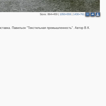
Sizes:
864×459
|
1050×559
|
1430×761
W
ставка. Павильон "Текстильная промышленность". Автор В.К.
3
6
3
2