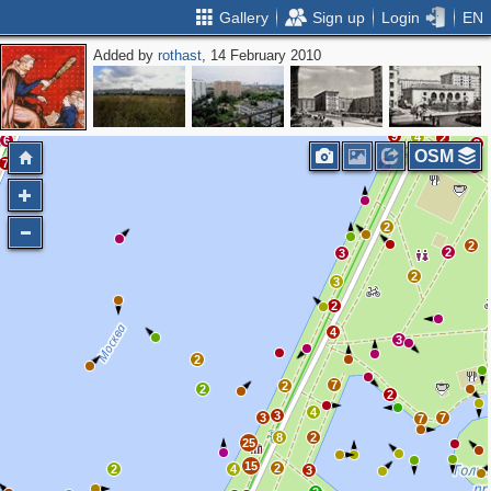
Gallery
Sign up
Login
EN
Added by
rothast
, 14 February 2010
4
5
7
24
2
3
9
4
2
6
3
OSM
7
2
2
2
2
2
3
2
3
2
4
3
2
7
2
2
2
4
3
3
7
7
8
2
25
15
2
2
4
3