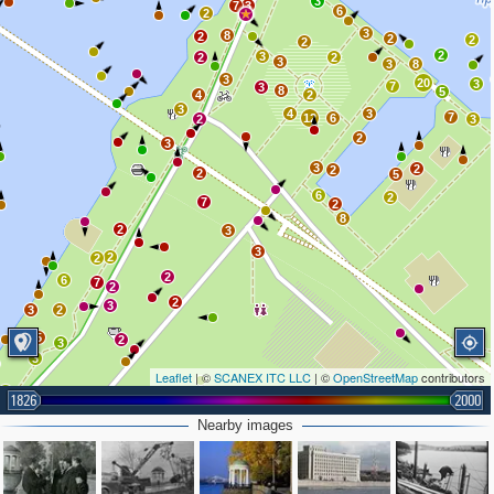
3
7
3
6
2
3
8
2
2
2
2
2
3
2
2
3
3
8
3
20
3
7
3
8
5
4
2
3
4
3
7
12
6
2
3
2
3
3
2
2
2
5
6
2
7
2
8
2
3
3
2
2
2
6
7
2
2
3
3
2
5
2
3
3
Leaflet
| ©
SCANEX ITC LLC
| ©
OpenStreetMap
contributors
4
2
1826
2000
6
6
Nearby images
2
2
3
2