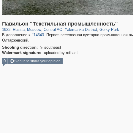
319,861
1,406,849
160,009
8,286
29,243
5,916
13,378
458
2,763
8
Павильон "Текстильная промышленность"
1923
,
Russia
,
Moscow
,
Central AO
,
Yakimanka District
,
Gorky Park
В дополнение к
#14643
. Первая всесоюзная кустарно-промышленная вы
Олтаржевский.
Shooting direction:
southeast

Watermark signature:
uploaded by rothast
0
Sign in to share your opinion