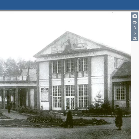
3
5
2k